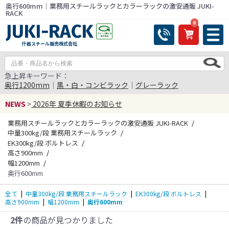
奥行600mm｜業務用スチールラックとカラーラックの激安通販 JUKI-
RACK
0
什器スチール販売株式会社
急上昇キーワード：
奥行1200mm
｜
黒・白・コンビラック
｜
グレーラック
NEWS
>
2026年 夏季休暇のお知らせ
業務用スチールラックとカラーラックの激安通販 JUKI-RACK
中量300kg/段 業務用スチールラック
EK300kg/段 ボルトレス
高さ900mm
幅1200mm
奥行600mm
全て
|
中量300kg/段 業務用スチールラック
|
EK300kg/段 ボルトレス
|
高さ900mm
|
幅1200mm
|
奥行600mm
2件
の商品が見つかりました