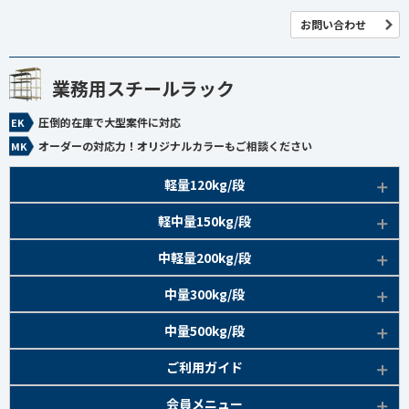
お問い合わせ
業務用スチールラック
圧倒的在庫で大型案件に対応
オーダーの対応力！オリジナルカラーもご相談ください
軽量120kg/段
商品本体/
軽中量150kg/段
アイボリー、グレー
EK120kg/段 特長比較
商品本体/
中軽量200kg/段
アイボリー
EK120kg/段
アングルボルト 特長
EK軽中量150kg/段 特長
商品本体/
中量300kg/段
アイボリー
EK120kg/段
アングルセミボルト 特長
軽中量150kg/段 商品一覧
EK200kg/段 特長
商品本体/
中量500kg/段
アイボリー・グリーン
EK120kg/段
新セミボルト 特長
部材仕様図
EK200kg/段 商品一覧
EK300kg/段 特長
商品本体/
ご利用ガイド
アイボリー・グリーン
EK120kg/段 商品一覧
棚間有効寸法図
部材仕様図
EK300kg/段 商品一覧
EK500kg/段 特長
ラック楽らく
検索システムの使い方
部材仕様図
会員メニュー
組み立て方