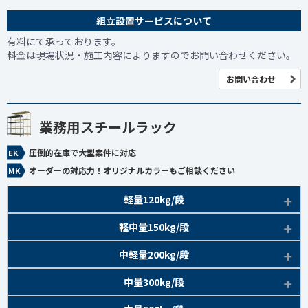
組立設置サービスについて
有料にて承っております。
料金は現場状況・施工内容によりますのでお問い合わせください。
お問い合わせ
業務用スチールラック
圧倒的在庫で大型案件に対応
オーダーの対応力！オリジナルカラーもご相談ください
軽量120kg/段
商品本体/
軽中量150kg/段
アイボリー、グレー
EK120kg/段 特長比較
商品本体/
中軽量200kg/段
アイボリー
EK120kg/段
アングルボルト 特長
EK軽中量150kg/段 特長
商品本体/
中量300kg/段
アイボリー
EK120kg/段
アングルセミボルト 特長
軽中量150kg/段 商品一覧
EK200kg/段 特長