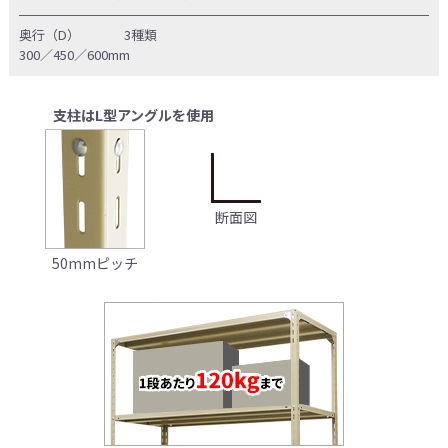
奥行（D）
3種類
300／450／600mm
支柱はL型アングルを使用
断面図
50mmピッチ