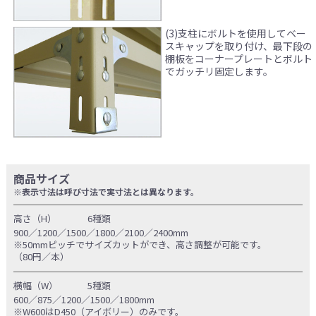
(3)支柱にボルトを使用してベー
スキャップを取り付け、最下段の
棚板をコーナープレートとボルト
でガッチリ固定します。
商品サイズ
※表示寸法は呼び寸法で実寸法とは異なります。
高さ（H）
6種類
900／1200／1500／1800／2100／2400mm
※50mmピッチでサイズカットができ、高さ調整が可能です。
（80円／本）
横幅（W）
5種類
600／875／1200／1500／1800mm
※W600はD450（アイボリー）のみです。