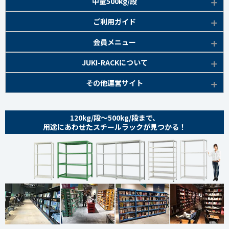
商品本体/
中量500kg/段
アイボリー・グリーン
EK120kg/段
新セミボルト 特長
部材仕様図
EK200kg/段 商品一覧
EK300kg/段 特長
商品本体/
ご利用ガイド
アイボリー・グリーン
EK120kg/段 商品一覧
棚間有効寸法図
部材仕様図
EK300kg/段 商品一覧
EK500kg/段 特長
ラック楽らく
検索システムの使い方
部材仕様図
会員メニュー
組み立て方
棚間有効寸法図
部材仕様図
EK500kg/段 商品一覧
ご利用ガイド
棚間有効寸法図
無料会員登録
JUKI-RACKについて
オプション部材
組み立て方
棚間有効寸法図
各種書類発行
部材仕様図
組み立て方
お気に入り一覧
追加棚板セット
会社概要
その他運営サイト
オプション部材
組み立て方
よくあるご質問
棚間有効寸法図
マイページ
オプション部材
金網 ※準備中
サイトマップ
追加棚板セット
オプション部材
組み立て方
ログイン
追加棚板セット
お問い合わせ
スチールパネル ※準備中
金網
120kg/段～500kg/段まで、
追加棚板セット
オプション部材
金網
用途にあわせたスチールラックが見つかる！
プライバシーポリシー
耐震用金具・その他
スチールパネル
金網
追加棚板セット
スチールパネル
特定商取引法に基づく表記
商品本体
耐震用金具・その他
スチールパネル
金網
スチールパネル 組み立て方
coming soon
ベースキャスター
耐震用金具・その他
スチールパネル
耐震用金具・その他
オプション部材
商品本体/
ライトアイボリー
ベースキャスター
耐震用金具・その他
アングルキャスター
coming soon
MK200kg/段 特長
商品本体/
ライトアイボリー
ベースキャスター
アングルキャスター 取り付け方
MK200kg/段 商品一覧
MK300kg/段 特長
商品本体 /
ライトアイボリー