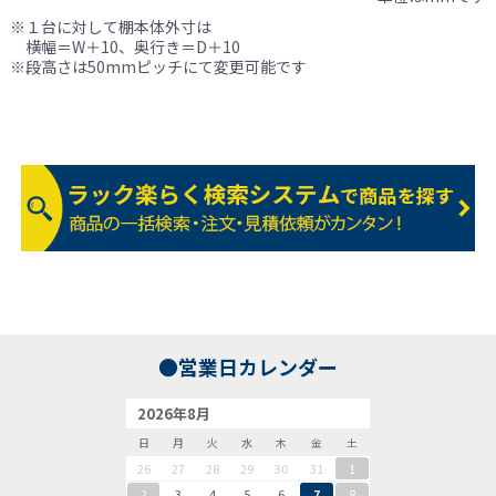
※１台に対して棚本体外寸は
横幅＝W＋10、奥行き＝D＋10
※段高さは50mmピッチにて変更可能です
●営業日カレンダー
2026年8月
日
月
火
水
木
金
土
26
27
28
29
30
31
1
2
3
4
5
6
7
8