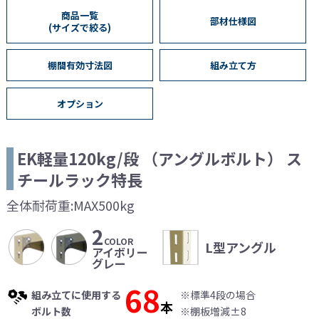
商品一覧
部材仕様図
(サイズで絞る)
棚間有効寸法図
組み立て方
オプション
EK軽量120kg/段
（アングルボルト）
ス
チールラック特長
全体耐荷重:MAX500kg
2
COLOR
L型アングル
アイボリー
グレー
68
組み立てに使用する
※標準4段の場合
本
ボルト数
※棚板増減±8