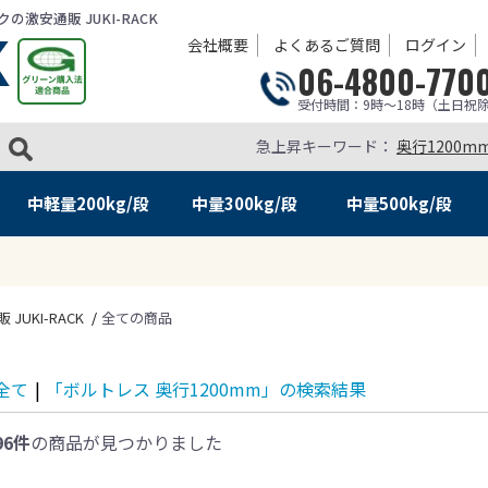
安通販 JUKI-RACK
会社概要
よくあるご質問
ログイン
06-4800-770
受付時間：9時～18時（土日祝
急上昇キーワード：
奥行1200m
中軽量
200kg/段
中量
300kg/段
中量
500kg/段
KI-RACK
全ての商品
全て
|
「ボルトレス 奥行1200mm」の検索結果
96件
の商品が見つかりました