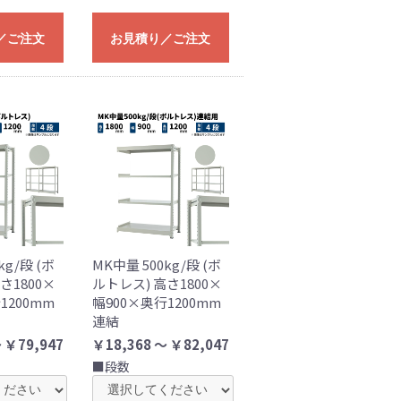
／ご注文
お見積り／ご注文
kg/段 (ボ
MK中量 500kg/段 (ボ
さ1800×
ルトレス) 高さ1800×
1200mm
幅900×奥行1200mm
連結
 ￥79,947
￥18,368 ～ ￥82,047
■段数