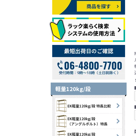
軽量120kg/段
EK軽量120kg/段 特長比較
EK軽量120kg/段
（アングルボルト）特長
EK軽量120kg/段