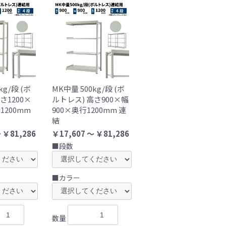
kg/段 (ボ
MK中量 500kg/段 (ボ
さ1200×
ルトレス) 高さ900×幅
1200mm
900×奥行1200mm 連
結
 ￥81,286
￥17,607 ～ ￥81,286
■段数
■カラー
数量