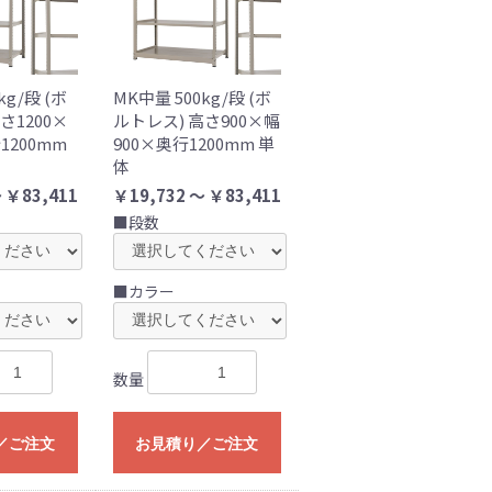
kg/段 (ボ
MK中量 500kg/段 (ボ
さ1200×
ルトレス) 高さ900×幅
1200mm
900×奥行1200mm 単
体
 ￥83,411
￥19,732 ～ ￥83,411
■段数
■カラー
数量
／ご注文
お見積り／ご注文