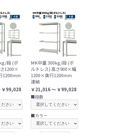
kg/段 (ボ
MK中量 300kg/段 (ボ
さ1200×
ルトレス) 高さ900×幅
行1200mm
1200×奥行1200mm
連結
 ￥99,028
￥21,016 ～ ￥99,028
■段数
■カラー