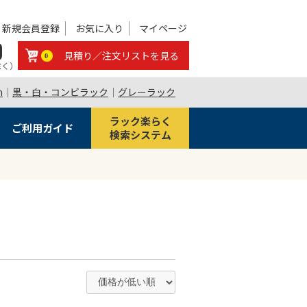
新規会員登録
お気に入り
マイページ
0
見積り／注文リストを見る
0
除く）
m
｜
黒・白・コンビラック
｜
グレーラック
ラック楽らく
ご利用ガイド
検索システム