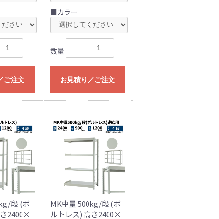
■カラー
数量
／ご注文
お見積り／ご注文
kg/段 (ボ
MK中量 500kg/段 (ボ
さ2400×
ルトレス) 高さ2400×