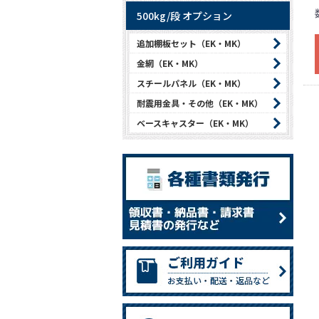
500kg/段 オプション
追加棚板セット（EK・MK）
金網（EK・MK）
スチールパネル（EK・MK）
耐震用金具・その他（EK・MK）
ベースキャスター（EK・MK）