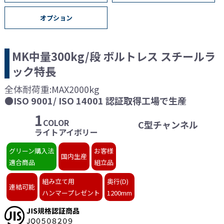
オプション
MK中量300kg/段 ボルトレス
スチールラ
ック特長
全体耐荷重:MAX2000kg
●ISO 9001/ ISO 14001 認証取得工場で生産
1
COLOR
C型チャンネル
ライトアイボリー
グリーン購入法
お客様
国内生産
適合商品
組立品
組み立て用
奥行(D)
連結可能
ハンマープレゼント
1200mm