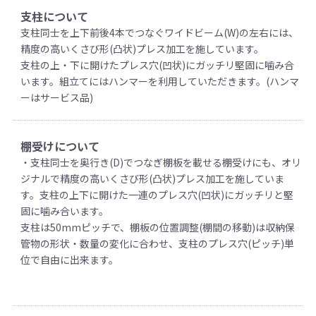
支柱について
支柱同士を上下前後4本でつなぐワイドビーム(W)の左右には、
精度の高いくさび形(凸状)プレス加工を施しています。
支柱の上・下に開けたプレス穴(凹状)にガッチリ堅固に噛み合
います。組立てにはハンマーを利用していただきます。(ハンマ
ーはサービス品)
棚受けについて
・支柱同士を奥行き(D)でつなぎ棚板を載せる棚受けにも、オリ
ジナルで精度の高いくさび形(凸状)プレス加工を施していま
す。支柱の上下に開けた一連のプレス穴(凹状)にガッチリと堅
固に噛み合います。
支柱は50mmピッチで、棚板の位置調整(棚間の移動)は収納保
管物の形状・数量の変化に合わせ、支柱のプレス穴(ピッチ)単
位で自由に出来ます。