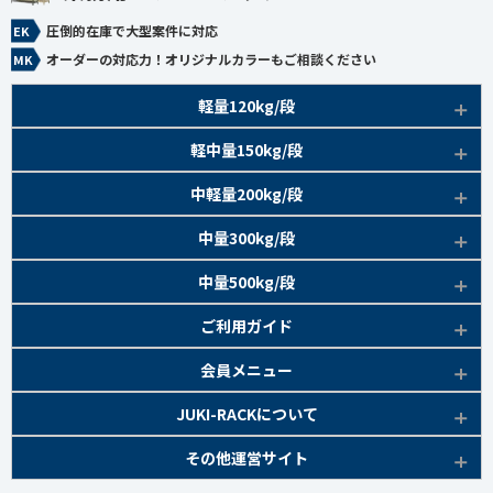
圧倒的在庫で大型案件に対応
オーダーの対応力！オリジナルカラーもご相談ください
軽量120kg/段
商品本体/
軽中量150kg/段
アイボリー、グレー
EK120kg/段 特長比較
商品本体/
中軽量200kg/段
アイボリー
EK120kg/段
アングルボルト 特長
EK軽中量150kg/段 特長
商品本体/
中量300kg/段
アイボリー
EK120kg/段
アングルセミボルト 特長
軽中量150kg/段 商品一覧
EK200kg/段 特長
商品本体/
中量500kg/段
アイボリー・グリーン
EK120kg/段
新セミボルト 特長
部材仕様図
EK200kg/段 商品一覧
EK300kg/段 特長
商品本体/
ご利用ガイド
アイボリー・グリーン
EK120kg/段 商品一覧
棚間有効寸法図
部材仕様図
EK300kg/段 商品一覧
EK500kg/段 特長
ラック楽らく
検索システムの使い方
部材仕様図
会員メニュー
組み立て方
棚間有効寸法図
部材仕様図
EK500kg/段 商品一覧
ご利用ガイド
棚間有効寸法図
無料会員登録
JUKI-RACKについて
オプション部材
組み立て方
棚間有効寸法図
各種書類発行
部材仕様図
組み立て方
お気に入り一覧
追加棚板セット
会社概要
その他運営サイト
オプション部材
組み立て方
よくあるご質問
棚間有効寸法図
マイページ
オプション部材
金網 ※準備中
サイトマップ