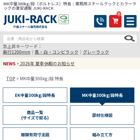
MK中量300kg/段（ボルトレス）特長｜業務用スチールラックとカラーラ
ックの激安通販 JUKI-RACK
0
什器スチール販売株式会社
急上昇キーワード：
奥行1200mm
｜
黒・白・コンビラック
｜
グレーラック
NEWS
>
2026年 夏季休暇のお知らせ
TOP
> MK中量300kg/段 特長
EK中量300kg/段特長
MK中量300kg/段特長
商品一覧
部材仕様図
(サイズで絞る)
棚間有効寸法図
組み立て方