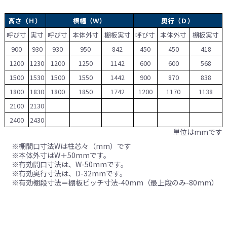
高さ（Ｈ）
横幅（Ｗ）
奥行（Ｄ）
呼び寸
実寸
呼び寸
本体外寸
棚板実寸
呼び寸
本体外寸
棚板実寸
900
930
930
950
842
450
450
418
1200
1230
1200
1250
1142
600
600
568
1500
1530
1500
1550
1442
900
870
838
1800
1830
1800
1850
1742
1200
1170
1138
2100
2130
2400
2430
単位はmmです
※棚間口寸法Wは柱芯々（mm）です
※本体外寸はW＋50mmです。
※有効間口寸法は、W-50mmです。
※有効奥行寸法は、D-32mmです。
※有効棚段寸法＝棚板ピッチ寸法-40mm（最上段のみ-80mm）