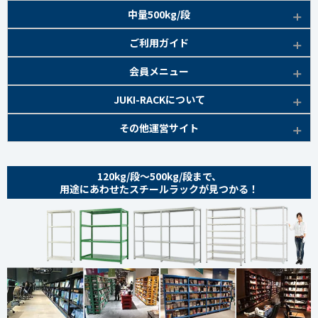
軽中量150kg/段 商品一覧
EK200kg/段 特長
商品本体/
中量500kg/段
アイボリー・グリーン
EK120kg/段
新セミボルト 特長
部材仕様図
EK200kg/段 商品一覧
EK300kg/段 特長
商品本体/
ご利用ガイド
アイボリー・グリーン
EK120kg/段 商品一覧
棚間有効寸法図
部材仕様図
EK300kg/段 商品一覧
EK500kg/段 特長
ラック楽らく
検索システムの使い方
部材仕様図
会員メニュー
組み立て方
棚間有効寸法図
部材仕様図
EK500kg/段 商品一覧
ご利用ガイド
棚間有効寸法図
無料会員登録
JUKI-RACKについて
オプション部材
組み立て方
棚間有効寸法図
各種書類発行
部材仕様図
組み立て方
お気に入り一覧
追加棚板セット
会社概要
その他運営サイト
オプション部材
組み立て方
よくあるご質問
棚間有効寸法図
マイページ
オプション部材
金網 ※準備中
サイトマップ
追加棚板セット
オプション部材
組み立て方
ログイン
追加棚板セット
お問い合わせ
スチールパネル ※準備中
金網
120kg/段～500kg/段まで、
追加棚板セット
オプション部材
金網
用途にあわせたスチールラックが見つかる！
プライバシーポリシー
耐震用金具・その他
スチールパネル
金網
追加棚板セット
スチールパネル
特定商取引法に基づく表記
商品本体
耐震用金具・その他
スチールパネル
金網
スチールパネル 組み立て方
coming soon
ベースキャスター
耐震用金具・その他
スチールパネル
耐震用金具・その他
オプション部材
商品本体/
ライトアイボリー
ベースキャスター
耐震用金具・その他
アングルキャスター
coming soon
MK200kg/段 特長
商品本体/
ライトアイボリー
ベースキャスター
アングルキャスター 取り付け方
MK200kg/段 商品一覧