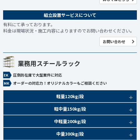
組立設置サービスについて
有料にて承っております。
料金は現場状況・施工内容によりますのでお問い合わせください。
お問い合わせ
業務用スチールラック
圧倒的在庫で大型案件に対応
オーダーの対応力！オリジナルカラーもご相談ください
軽量120kg/段
商品本体/
軽中量150kg/段
アイボリー、グレー
EK120kg/段 特長比較
商品本体/
中軽量200kg/段
アイボリー
EK120kg/段
アングルボルト 特長
EK軽中量150kg/段 特長
商品本体/
中量300kg/段
アイボリー
EK120kg/段
アングルセミボルト 特長