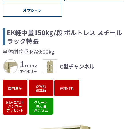
オプション
EK軽中量150kg/段 ボルトレス
スチール
ラック特長
全体耐荷重:MAX600kg
1
C型チャンネル
COLOR
アイボリー
お客様
国内生産
連結可能
組立品
組み立て用
グリーン
ハンマー
購入法
プレゼント
適合商品