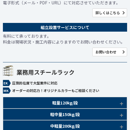
電子形式（メール・PDF・URL）にて対応させていただきます。
詳しくはこちら
組立設置サービスについて
有料にて承っております。
料金は現場状況・施工内容によりますのでお問い合わせください。
お問い合わせ
業務用スチールラック
圧倒的在庫で大型案件に対応
オーダーの対応力！オリジナルカラーもご相談ください
軽量120kg/段
商品本体/
軽中量150kg/段
アイボリー、グレー
EK120kg/段 特長比較
商品本体/
中軽量200kg/段
アイボリー