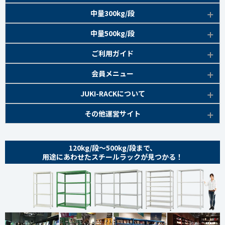
EK120kg/段
アングルボルト 特長
EK軽中量150kg/段 特長
商品本体/
中量300kg/段
アイボリー
EK120kg/段
アングルセミボルト 特長
軽中量150kg/段 商品一覧
EK200kg/段 特長
商品本体/
中量500kg/段
アイボリー・グリーン
EK120kg/段
新セミボルト 特長
部材仕様図
EK200kg/段 商品一覧
EK300kg/段 特長
商品本体/
ご利用ガイド
アイボリー・グリーン
EK120kg/段 商品一覧
棚間有効寸法図
部材仕様図
EK300kg/段 商品一覧
EK500kg/段 特長
ラック楽らく
検索システムの使い方
部材仕様図
会員メニュー
組み立て方
棚間有効寸法図
部材仕様図
EK500kg/段 商品一覧
ご利用ガイド
棚間有効寸法図
無料会員登録
JUKI-RACKについて
オプション部材
組み立て方
棚間有効寸法図
各種書類発行
部材仕様図
組み立て方
お気に入り一覧
追加棚板セット
会社概要
その他運営サイト
オプション部材
組み立て方
よくあるご質問
棚間有効寸法図
マイページ
オプション部材
金網 ※準備中
サイトマップ
追加棚板セット
オプション部材
組み立て方
ログイン
追加棚板セット
お問い合わせ
スチールパネル ※準備中
金網
120kg/段～500kg/段まで、
追加棚板セット
オプション部材
金網
用途にあわせたスチールラックが見つかる！
プライバシーポリシー
耐震用金具・その他
スチールパネル
金網
追加棚板セット
スチールパネル
特定商取引法に基づく表記
商品本体
耐震用金具・その他
スチールパネル
金網
スチールパネル 組み立て方
coming soon
ベースキャスター
耐震用金具・その他
スチールパネル
耐震用金具・その他
オプション部材
商品本体/
ライトアイボリー
ベースキャスター
耐震用金具・その他
アングルキャスター