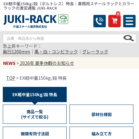
EK軽中量150kg/段（ボルトレス）特長｜業務用スチールラックとカラー
ラックの激安通販 JUKI-RACK
0
什器スチール販売株式会社
急上昇キーワード：
奥行1200mm
｜
黒・白・コンビラック
｜
グレーラック
NEWS
>
2026年 夏季休暇のお知らせ
TOP
> EK軽中量150kg/段 特長
EK軽中量150kg/段 特長
商品一覧
部材仕様図
(サイズで絞る)
棚間有効寸法図
組み立て方