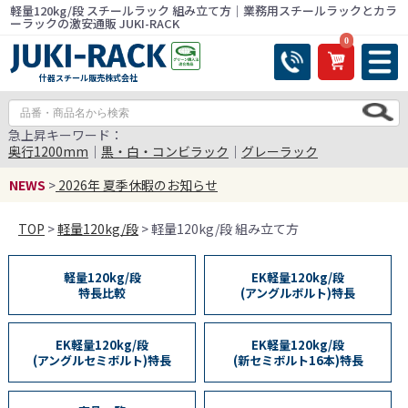
軽量120kg/段 スチールラック 組み立て方｜業務用スチールラックとカラ
ーラックの激安通販 JUKI-RACK
0
什器スチール販売株式会社
急上昇キーワード：
奥行1200mm
｜
黒・白・コンビラック
｜
グレーラック
NEWS
>
2026年 夏季休暇のお知らせ
TOP
>
軽量120kg/段
> 軽量120kg/段 組み立て方
軽量120kg/段
EK軽量120kg/段
特長比較
(アングルボルト)特長
EK軽量120kg/段
EK軽量120kg/段
(アングルセミボルト)特長
(新セミボルト16本)特長