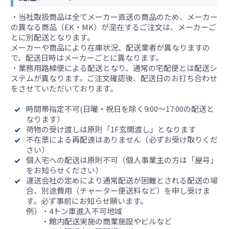
・当社取扱商品は全てメーカー直送の商品のため、メーカー
の異なる商品（EK・MK）が混在するご注文は、メーカーご
とに別配送となります。
メーカーや商品により在庫状況、配送業者が異なりますの
で、配送日時はメーカーごとに異なります。
・業務用路線便による配送となり、通常の宅配便とは配送シ
ステムが異なります。ご注文確認後、配送日のお打ち合わせ
をさせていただいております。
時間帯指定不可(日曜・祝日を除く9:00～17:00の配送と
なります）
荷物の受け渡しは原則「1F玄関渡し」となります
不在票による再配達はありません（必ずお受け取りくだ
さい）
個人宅への配送は原則不可（個人事業主の方は「屋号」
をお知らせください）
運送会社の定めにより通常配送が困難とされる配送の場
合、別途費用（チャーター便送料など）を申し受けま
す。必ず事前にお知らせ願います。
例）・4トン車進入不可地域
・館内配送実施の商業施設やビルなど