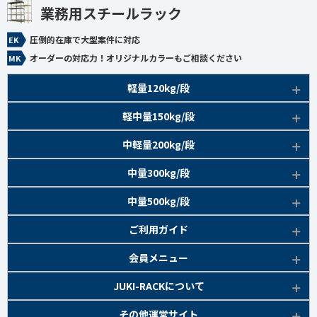
業務用スチールラック
圧倒的在庫で大型案件に対応
オーダーの対応力！オリジナルカラーもご相談ください
軽量120kg/段
商品本体/
軽中量150kg/段
アイボリー、グレー
EK120kg/段 特長比較
商品本体/
中軽量200kg/段
アイボリー
EK120kg/段
アングルボルト 特長
EK軽中量150kg/段 特長
商品本体/
中量300kg/段
アイボリー
EK120kg/段
アングルセミボルト 特長
軽中量150kg/段 商品一覧
EK200kg/段 特長
商品本体/
中量500kg/段
アイボリー・グリーン
EK120kg/段
新セミボルト 特長
部材仕様図
EK200kg/段 商品一覧
EK300kg/段 特長
商品本体/
ご利用ガイド
アイボリー・グリーン
EK120kg/段 商品一覧
棚間有効寸法図
部材仕様図
EK300kg/段 商品一覧
EK500kg/段 特長
ラック楽らく
検索システムの使い方
部材仕様図
会員メニュー
組み立て方
棚間有効寸法図
部材仕様図
EK500kg/段 商品一覧
ご利用ガイド
棚間有効寸法図
無料会員登録
JUKI-RACKについて
オプション部材
組み立て方
棚間有効寸法図
各種書類発行
部材仕様図
組み立て方
お気に入り一覧
追加棚板セット
会社概要
その他運営サイト
オプション部材
組み立て方