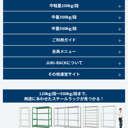
EK120kg/段 特長比較
商品本体/
中軽量200kg/段
アイボリー
EK120kg/段
アングルボルト 特長
EK軽中量150kg/段 特長
商品本体/
中量300kg/段
アイボリー
EK120kg/段
アングルセミボルト 特長
軽中量150kg/段 商品一覧
EK200kg/段 特長
商品本体/
中量500kg/段
アイボリー・グリーン
EK120kg/段
新セミボルト 特長
部材仕様図
EK200kg/段 商品一覧
EK300kg/段 特長
商品本体/
ご利用ガイド
アイボリー・グリーン
EK120kg/段 商品一覧
棚間有効寸法図
部材仕様図
EK300kg/段 商品一覧
EK500kg/段 特長
ラック楽らく
検索システムの使い方
部材仕様図
会員メニュー
組み立て方
棚間有効寸法図
部材仕様図
EK500kg/段 商品一覧
ご利用ガイド
棚間有効寸法図
無料会員登録
JUKI-RACKについて
オプション部材
組み立て方
棚間有効寸法図
各種書類発行
部材仕様図
組み立て方
お気に入り一覧
追加棚板セット
会社概要
その他運営サイト
オプション部材
組み立て方
よくあるご質問
棚間有効寸法図
マイページ
オプション部材
金網 ※準備中
サイトマップ
追加棚板セット
オプション部材
組み立て方
ログイン
追加棚板セット
お問い合わせ
スチールパネル ※準備中
金網
120kg/段～500kg/段まで、
追加棚板セット
オプション部材
金網
用途にあわせたスチールラックが見つかる！
プライバシーポリシー
耐震用金具・その他
スチールパネル
金網
追加棚板セット
スチールパネル
特定商取引法に基づく表記
商品本体
耐震用金具・その他
スチールパネル
金網
スチールパネル 組み立て方
coming soon
ベースキャスター
耐震用金具・その他
スチールパネル
耐震用金具・その他