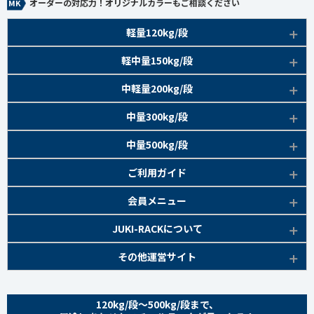
オーダーの対応力！オリジナルカラーもご相談ください
軽量120kg/段
商品本体/
軽中量150kg/段
アイボリー、グレー
EK120kg/段 特長比較
商品本体/
中軽量200kg/段
アイボリー
EK120kg/段
アングルボルト 特長
EK軽中量150kg/段 特長
商品本体/
中量300kg/段
アイボリー
EK120kg/段
アングルセミボルト 特長
軽中量150kg/段 商品一覧
EK200kg/段 特長
商品本体/
中量500kg/段
アイボリー・グリーン
EK120kg/段
新セミボルト 特長
部材仕様図
EK200kg/段 商品一覧
EK300kg/段 特長
商品本体/
ご利用ガイド
アイボリー・グリーン
EK120kg/段 商品一覧
棚間有効寸法図
部材仕様図
EK300kg/段 商品一覧
EK500kg/段 特長
ラック楽らく
検索システムの使い方
部材仕様図
会員メニュー
組み立て方
棚間有効寸法図
部材仕様図
EK500kg/段 商品一覧
ご利用ガイド
棚間有効寸法図
無料会員登録
JUKI-RACKについて
オプション部材
組み立て方
棚間有効寸法図
各種書類発行
部材仕様図
組み立て方
お気に入り一覧
追加棚板セット
会社概要
その他運営サイト
オプション部材
組み立て方
よくあるご質問
棚間有効寸法図
マイページ
オプション部材
金網 ※準備中
サイトマップ
追加棚板セット
オプション部材
組み立て方
ログイン
追加棚板セット
お問い合わせ
スチールパネル ※準備中
金網
120kg/段～500kg/段まで、
追加棚板セット
オプション部材