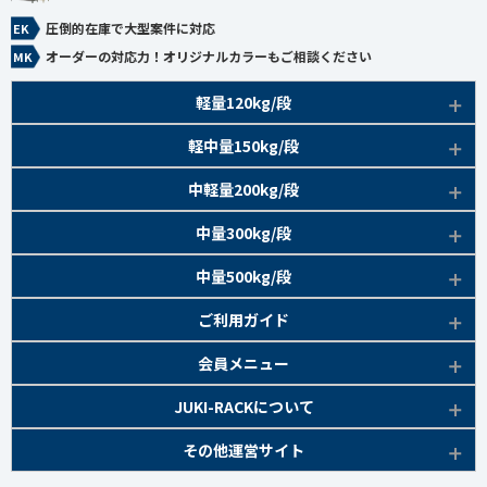
圧倒的在庫で大型案件に対応
オーダーの対応力！オリジナルカラーもご相談ください
軽量120kg/段
商品本体/
軽中量150kg/段
アイボリー、グレー
EK120kg/段 特長比較
商品本体/
中軽量200kg/段
アイボリー
EK120kg/段
アングルボルト 特長
EK軽中量150kg/段 特長
商品本体/
中量300kg/段
アイボリー
EK120kg/段
アングルセミボルト 特長
軽中量150kg/段 商品一覧
EK200kg/段 特長
商品本体/
中量500kg/段
アイボリー・グリーン
EK120kg/段
新セミボルト 特長
部材仕様図
EK200kg/段 商品一覧
EK300kg/段 特長
商品本体/
ご利用ガイド
アイボリー・グリーン
EK120kg/段 商品一覧
棚間有効寸法図
部材仕様図
EK300kg/段 商品一覧
EK500kg/段 特長
ラック楽らく
検索システムの使い方
部材仕様図
会員メニュー
組み立て方
棚間有効寸法図
部材仕様図
EK500kg/段 商品一覧
ご利用ガイド
棚間有効寸法図
無料会員登録
JUKI-RACKについて
オプション部材
組み立て方
棚間有効寸法図
各種書類発行
部材仕様図
組み立て方
お気に入り一覧
追加棚板セット
会社概要
その他運営サイト
オプション部材
組み立て方
よくあるご質問
棚間有効寸法図
マイページ
オプション部材
金網 ※準備中
サイトマップ
追加棚板セット