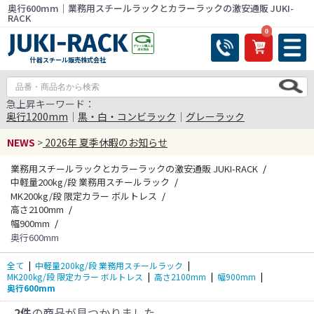
奥行600mm｜業務用スチールラックとカラーラックの激安通販 JUKI-
RACK
0
什器スチール販売株式会社
急上昇キーワード：
奥行1200mm
｜
黒・白・コンビラック
｜
グレーラック
NEWS
>
2026年 夏季休暇のお知らせ
業務用スチールラックとカラーラックの激安通販 JUKI-RACK
中軽量200kg/段 業務用スチールラック
MK200kg/段 限定カラー ボルトレス
高さ2100mm
幅900mm
奥行600mm
全て
|
中軽量200kg/段 業務用スチールラック
|
MK200kg/段 限定カラー ボルトレス
|
高さ2100mm
|
幅900mm
|
奥行600mm
2件
の商品が見つかりました