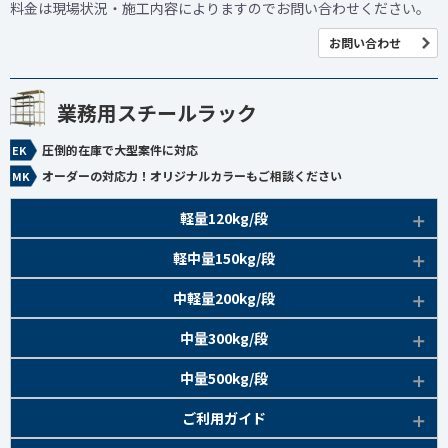
料金は現場状況・施工内容によりますのでお問い合わせください。
お問い合わせ
業務用スチールラック
圧倒的在庫で大型案件に対応
オーダーの対応力！オリジナルカラーもご相談ください
軽量120kg/段
商品本体/
軽中量150kg/段
アイボリー、グレー
EK120kg/段 特長比較
商品本体/
中軽量200kg/段
アイボリー
EK120kg/段
アングルボルト 特長
EK軽中量150kg/段 特長
商品本体/
中量300kg/段
アイボリー
EK120kg/段
アングルセミボルト 特長
軽中量150kg/段 商品一覧
EK200kg/段 特長
商品本体/
中量500kg/段
アイボリー・グリーン
EK120kg/段
新セミボルト 特長
部材仕様図
EK200kg/段 商品一覧
EK300kg/段 特長
商品本体/
ご利用ガイド
アイボリー・グリーン
EK120kg/段 商品一覧
棚間有効寸法図
部材仕様図
EK300kg/段 商品一覧