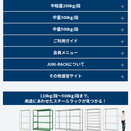
EK120kg/段 特長比較
商品本体/
中軽量200kg/段
アイボリー
EK120kg/段
アングルボルト 特長
EK軽中量150kg/段 特長
商品本体/
中量300kg/段
アイボリー
EK120kg/段
アングルセミボルト 特長
軽中量150kg/段 商品一覧
EK200kg/段 特長
商品本体/
中量500kg/段
アイボリー・グリーン
EK120kg/段
新セミボルト 特長
部材仕様図
EK200kg/段 商品一覧
EK300kg/段 特長
商品本体/
ご利用ガイド
アイボリー・グリーン
EK120kg/段 商品一覧
棚間有効寸法図
部材仕様図
EK300kg/段 商品一覧
EK500kg/段 特長
ラック楽らく
検索システムの使い方
部材仕様図
会員メニュー
組み立て方
棚間有効寸法図
部材仕様図
EK500kg/段 商品一覧
ご利用ガイド
棚間有効寸法図
無料会員登録
JUKI-RACKについて
オプション部材
組み立て方
棚間有効寸法図
各種書類発行
部材仕様図
組み立て方
お気に入り一覧
追加棚板セット
会社概要
その他運営サイト
オプション部材
組み立て方
よくあるご質問
棚間有効寸法図
マイページ
オプション部材
金網 ※準備中
サイトマップ
追加棚板セット
オプション部材
組み立て方
ログイン
追加棚板セット
お問い合わせ
スチールパネル ※準備中
金網
120kg/段～500kg/段まで、
追加棚板セット
オプション部材
金網
用途にあわせたスチールラックが見つかる！
プライバシーポリシー
耐震用金具・その他
スチールパネル
金網
追加棚板セット
スチールパネル
特定商取引法に基づく表記
商品本体
耐震用金具・その他
スチールパネル
金網
スチールパネル 組み立て方
coming soon
ベースキャスター
耐震用金具・その他
スチールパネル
耐震用金具・その他