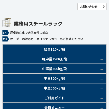
お問い合わせ
業務用スチールラック
圧倒的在庫で大型案件に対応
オーダーの対応力！オリジナルカラーもご相談ください
軽量120kg/段
商品本体/
軽中量150kg/段
アイボリー、グレー
EK120kg/段 特長比較
商品本体/
中軽量200kg/段
アイボリー
EK120kg/段
アングルボルト 特長
EK軽中量150kg/段 特長
商品本体/
中量300kg/段
アイボリー
EK120kg/段
アングルセミボルト 特長
軽中量150kg/段 商品一覧
EK200kg/段 特長
商品本体/
中量500kg/段
アイボリー・グリーン
EK120kg/段
新セミボルト 特長
部材仕様図
EK200kg/段 商品一覧
EK300kg/段 特長
商品本体/
ご利用ガイド
アイボリー・グリーン
EK120kg/段 商品一覧
棚間有効寸法図
部材仕様図
EK300kg/段 商品一覧
EK500kg/段 特長
ラック楽らく
検索システムの使い方
部材仕様図
会員メニュー
組み立て方