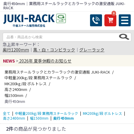
奥行450mm｜業務用スチールラックとカラーラックの激安通販 JUKI-
RACK
0
什器スチール販売株式会社
急上昇キーワード：
奥行1200mm
｜
黒・白・コンビラック
｜
グレーラック
NEWS
>
2026年 夏季休暇のお知らせ
業務用スチールラックとカラーラックの激安通販 JUKI-RACK
中軽量200kg/段 業務用スチールラック
MK200kg/段 ボルトレス
高さ2400mm
幅1500mm
奥行450mm
全て
|
中軽量200kg/段 業務用スチールラック
|
MK200kg/段 ボルトレス
|
高さ2400mm
|
幅1500mm
|
奥行450mm
2件
の商品が見つかりました