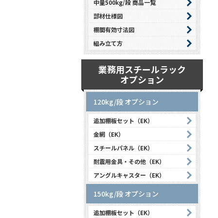
中量500kg/段 商品一覧
部材仕様図
棚間有効寸法図
組み立て方
業務用スチールラック
オプション
120kg/段 オプション
追加棚板セット（EK）
金網（EK）
スチールパネル（EK）
耐震用金具・その他（EK）
アングルキャスター（EK）
150kg/段 オプション
追加棚板セット（EK）