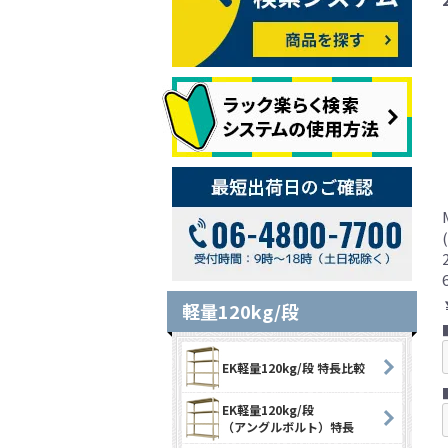
軽量120kg/段
EK軽量120kg/段 特長比較
EK軽量120kg/段
（アングルボルト）特長