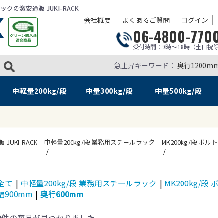
の激安通販 JUKI-RACK
会社概要
よくあるご質問
ログイン
06-4800-770
受付時間：9時～18時（土日祝
急上昇キーワード：
奥行1200m
中軽量
200kg/段
中量
300kg/段
中量
500kg/段
KI-RACK
中軽量200kg/段 業務用スチールラック
MK200kg/段 ボル
全て
|
中軽量200kg/段 業務用スチールラック
|
MK200kg/段
幅900mm
|
奥行600mm
2件
の商品が見つかりました