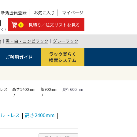
新規会員登録
お気に入り
マイページ
0
見積り／注文リストを見る
0
除く）
m
｜
黒・白・コンビラック
｜
グレーラック
ラック楽らく
ご利用ガイド
検索システム
トレス
高さ2400mm
幅900mm
奥行600mm
 ボルトレス
|
高さ2400mm
|