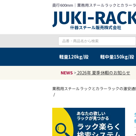
奥行600mm｜業務用スチールラックとカラーラック
什器スチール販売株式会社
軽量
120kg/段
軽中量
150kg/段
NEWS
>
2026年 夏季休暇のお知らせ
業務用スチールラックとカラーラックの激安通販 JU