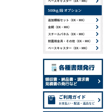
ベースキャスター（EK・MK）
500kg/段 オプション
追加棚板セット（EK・MK）
金網（EK・MK）
スチールパネル（EK・MK）
耐震用金具・その他（EK・MK）
ベースキャスター（EK・MK）