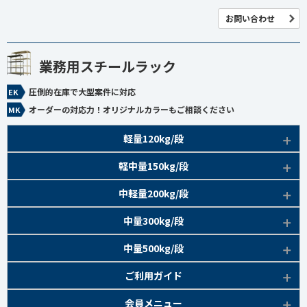
お問い合わせ
業務用スチールラック
圧倒的在庫で大型案件に対応
オーダーの対応力！オリジナルカラーもご相談ください
軽量120kg/段
商品本体/
軽中量150kg/段
アイボリー、グレー
EK120kg/段 特長比較
商品本体/
中軽量200kg/段
アイボリー
EK120kg/段
アングルボルト 特長
EK軽中量150kg/段 特長
商品本体/
中量300kg/段
アイボリー
EK120kg/段
アングルセミボルト 特長
軽中量150kg/段 商品一覧
EK200kg/段 特長
商品本体/
中量500kg/段
アイボリー・グリーン
EK120kg/段
新セミボルト 特長
部材仕様図
EK200kg/段 商品一覧
EK300kg/段 特長
商品本体/
ご利用ガイド
アイボリー・グリーン
EK120kg/段 商品一覧
棚間有効寸法図
部材仕様図
EK300kg/段 商品一覧
EK500kg/段 特長
ラック楽らく
検索システムの使い方
部材仕様図
会員メニュー
組み立て方