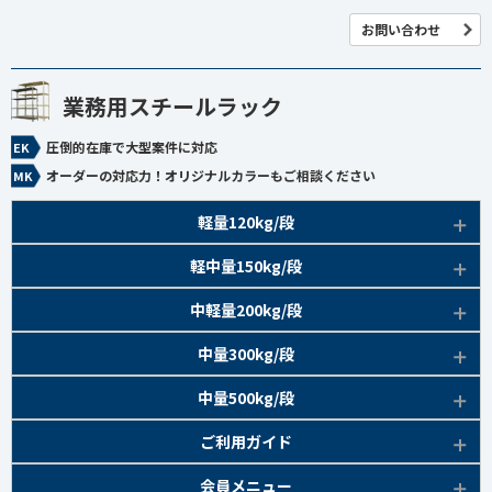
お問い合わせ
業務用スチールラック
圧倒的在庫で大型案件に対応
オーダーの対応力！オリジナルカラーもご相談ください
軽量120kg/段
商品本体/
軽中量150kg/段
アイボリー、グレー
EK120kg/段 特長比較
商品本体/
中軽量200kg/段
アイボリー
EK120kg/段
アングルボルト 特長
EK軽中量150kg/段 特長
商品本体/
中量300kg/段
アイボリー
EK120kg/段
アングルセミボルト 特長
軽中量150kg/段 商品一覧
EK200kg/段 特長
商品本体/
中量500kg/段
アイボリー・グリーン
EK120kg/段
新セミボルト 特長
部材仕様図
EK200kg/段 商品一覧
EK300kg/段 特長
商品本体/
ご利用ガイド
アイボリー・グリーン
EK120kg/段 商品一覧
棚間有効寸法図
部材仕様図
EK300kg/段 商品一覧
EK500kg/段 特長
ラック楽らく
検索システムの使い方
部材仕様図
会員メニュー
組み立て方