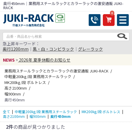
奥行450mm｜業務用スチールラックとカラーラックの激安通販 JUKI-
RACK
0
什器スチール販売株式会社
急上昇キーワード：
奥行1200mm
｜
黒・白・コンビラック
｜
グレーラック
NEWS
>
2026年 夏季休暇のお知らせ
業務用スチールラックとカラーラックの激安通販 JUKI-RACK
中軽量200kg/段 業務用スチールラック
MK200kg/段 ボルトレス
高さ2100mm
幅900mm
奥行450mm
全て
|
中軽量200kg/段 業務用スチールラック
|
MK200kg/段 ボルトレス
|
高さ2100mm
|
幅900mm
|
奥行450mm
2件
の商品が見つかりました