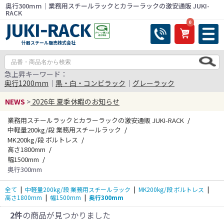
奥行300mm｜業務用スチールラックとカラーラックの激安通販 JUKI-
RACK
0
什器スチール販売株式会社
急上昇キーワード：
奥行1200mm
｜
黒・白・コンビラック
｜
グレーラック
NEWS
>
2026年 夏季休暇のお知らせ
業務用スチールラックとカラーラックの激安通販 JUKI-RACK
中軽量200kg/段 業務用スチールラック
MK200kg/段 ボルトレス
高さ1800mm
幅1500mm
奥行300mm
全て
|
中軽量200kg/段 業務用スチールラック
|
MK200kg/段 ボルトレス
|
高さ1800mm
|
幅1500mm
|
奥行300mm
2件
の商品が見つかりました