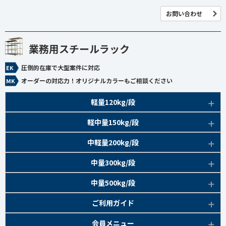
お問い合わせ
業務用スチールラック
圧倒的在庫で大型案件に対応
オーダーの対応力！オリジナルカラーもご相談ください
軽量120kg/段
商品本体/
軽中量150kg/段
アイボリー、グレー
EK120kg/段 特長比較
商品本体/
中軽量200kg/段
アイボリー
EK120kg/段
アングルボルト 特長
EK軽中量150kg/段 特長
商品本体/
中量300kg/段
アイボリー
EK120kg/段
アングルセミボルト 特長
軽中量150kg/段 商品一覧
EK200kg/段 特長
商品本体/
中量500kg/段
アイボリー・グリーン
EK120kg/段
新セミボルト 特長
部材仕様図
EK200kg/段 商品一覧
EK300kg/段 特長
商品本体/
ご利用ガイド
アイボリー・グリーン
EK120kg/段 商品一覧
棚間有効寸法図
部材仕様図
EK300kg/段 商品一覧
EK500kg/段 特長
ラック楽らく
検索システムの使い方
部材仕様図
会員メニュー
組み立て方