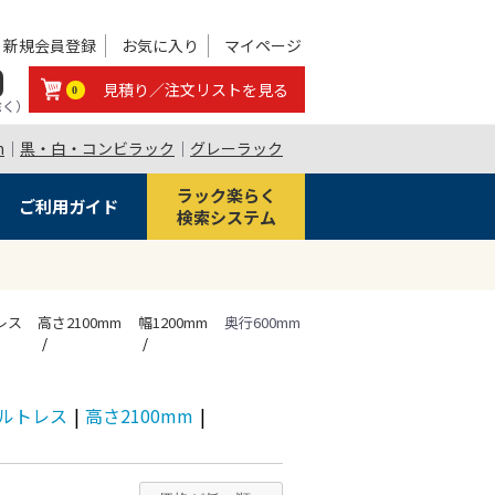
新規会員登録
お気に入り
マイページ
0
見積り／注文リストを見る
0
除く）
m
｜
黒・白・コンビラック
｜
グレーラック
ラック楽らく
ご利用ガイド
検索システム
トレス
高さ2100mm
幅1200mm
奥行600mm
 ボルトレス
|
高さ2100mm
|