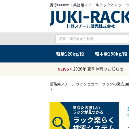
奥行600mm｜業務用スチールラックとカラーラック
什器スチール販売株式会社
軽量
120kg/段
軽中量
150kg/段
NEWS
>
2026年 夏季休暇のお知らせ
業務用スチールラックとカラーラックの激安通販 JU