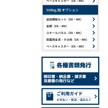
ベースキャスター（EK・MK）
500kg/段 オプション
追加棚板セット（EK・MK）
金網（EK・MK）
スチールパネル（EK・MK）
耐震用金具・その他（EK・MK）
ベースキャスター（EK・MK）