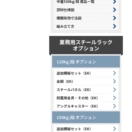
中量500kg/段 商品一覧
部材仕様図
棚間有効寸法図
組み立て方
業務用スチールラック
オプション
120kg/段 オプション
追加棚板セット（EK）
金網（EK）
スチールパネル（EK）
耐震用金具・その他（EK）
アングルキャスター（EK）
150kg/段 オプション
追加棚板セット（EK）