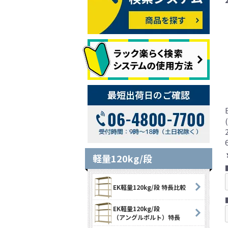
軽量120kg/段
EK軽量120kg/段 特長比較
EK軽量120kg/段
（アングルボルト）特長