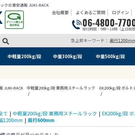
の激安通販 JUKI-RACK
会社概要
よくあるご質問
ログイン
06-4800-770
受付時間：9時～18時（土日祝
急上昇キーワード：
奥行1200m
中軽量
200kg/段
中量
300kg/段
中量
500kg/段
KI-RACK
中軽量200kg/段 業務用スチールラック
EK200kg/段 ボル
全て
|
中軽量200kg/段 業務用スチールラック
|
EK200kg/段
幅1200mm
|
奥行600mm
2件
の商品が見つかりました