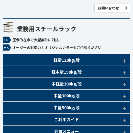
お問い合わせ
業務用スチールラック
圧倒的在庫で大型案件に対応
オーダーの対応力！オリジナルカラーもご相談ください
軽量120kg/段
商品本体/
軽中量150kg/段
アイボリー、グレー
EK120kg/段 特長比較
商品本体/
中軽量200kg/段
アイボリー
EK120kg/段
アングルボルト 特長
EK軽中量150kg/段 特長
商品本体/
中量300kg/段
アイボリー
EK120kg/段
アングルセミボルト 特長
軽中量150kg/段 商品一覧
EK200kg/段 特長
商品本体/
中量500kg/段
アイボリー・グリーン
EK120kg/段
新セミボルト 特長
部材仕様図
EK200kg/段 商品一覧
EK300kg/段 特長
商品本体/
ご利用ガイド
アイボリー・グリーン
EK120kg/段 商品一覧
棚間有効寸法図
部材仕様図
EK300kg/段 商品一覧
EK500kg/段 特長
ラック楽らく
検索システムの使い方
部材仕様図
会員メニュー
組み立て方