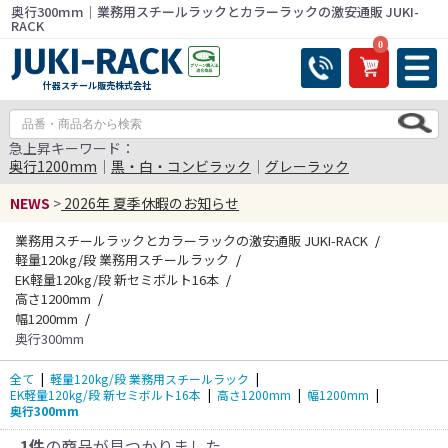
奥行300mm｜業務用スチールラックとカラーラックの激安通販 JUKI-
RACK
0
什器スチール販売株式会社
急上昇キーワード：
奥行1200mm
｜
黒・白・コンビラック
｜
グレーラック
NEWS
>
2026年 夏季休暇のお知らせ
業務用スチールラックとカラーラックの激安通販 JUKI-RACK
軽量120kg/段 業務用スチールラック
EK軽量120kg/段 新セミボルト16本
高さ1200mm
幅1200mm
奥行300mm
全て
|
軽量120kg/段 業務用スチールラック
|
EK軽量120kg/段 新セミボルト16本
|
高さ1200mm
|
幅1200mm
|
奥行300mm
1件
の商品が見つかりました