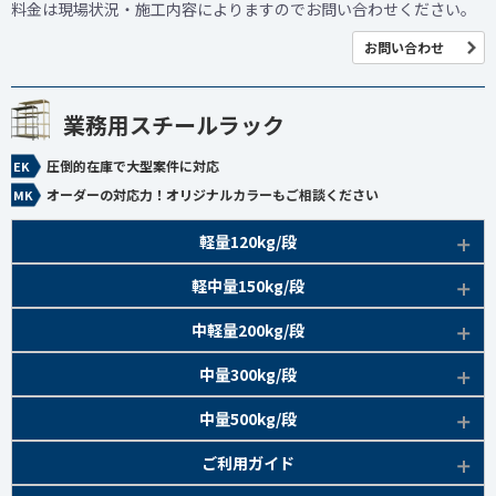
料金は現場状況・施工内容によりますのでお問い合わせください。
お問い合わせ
業務用スチールラック
圧倒的在庫で大型案件に対応
オーダーの対応力！オリジナルカラーもご相談ください
軽量120kg/段
商品本体/
軽中量150kg/段
アイボリー、グレー
EK120kg/段 特長比較
商品本体/
中軽量200kg/段
アイボリー
EK120kg/段
アングルボルト 特長
EK軽中量150kg/段 特長
商品本体/
中量300kg/段
アイボリー
EK120kg/段
アングルセミボルト 特長
軽中量150kg/段 商品一覧
EK200kg/段 特長
商品本体/
中量500kg/段
アイボリー・グリーン
EK120kg/段
新セミボルト 特長
部材仕様図
EK200kg/段 商品一覧
EK300kg/段 特長
商品本体/
ご利用ガイド
アイボリー・グリーン
EK120kg/段 商品一覧
棚間有効寸法図
部材仕様図
EK300kg/段 商品一覧