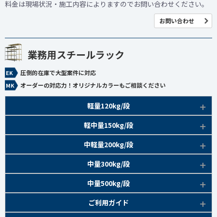
料金は現場状況・施工内容によりますのでお問い合わせください。
お問い合わせ
業務用スチールラック
圧倒的在庫で大型案件に対応
オーダーの対応力！オリジナルカラーもご相談ください
軽量120kg/段
商品本体/
軽中量150kg/段
アイボリー、グレー
EK120kg/段 特長比較
商品本体/
中軽量200kg/段
アイボリー
EK120kg/段
アングルボルト 特長
EK軽中量150kg/段 特長
商品本体/
中量300kg/段
アイボリー
EK120kg/段
アングルセミボルト 特長
軽中量150kg/段 商品一覧
EK200kg/段 特長
商品本体/
中量500kg/段
アイボリー・グリーン
EK120kg/段
新セミボルト 特長
部材仕様図
EK200kg/段 商品一覧
EK300kg/段 特長
商品本体/
ご利用ガイド
アイボリー・グリーン
EK120kg/段 商品一覧
棚間有効寸法図
部材仕様図
EK300kg/段 商品一覧