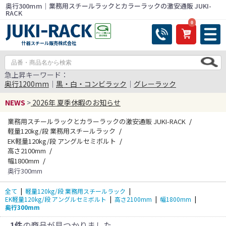
奥行300mm｜業務用スチールラックとカラーラックの激安通販 JUKI-
RACK
0
什器スチール販売株式会社
急上昇キーワード：
奥行1200mm
｜
黒・白・コンビラック
｜
グレーラック
NEWS
>
2026年 夏季休暇のお知らせ
業務用スチールラックとカラーラックの激安通販 JUKI-RACK
軽量120kg/段 業務用スチールラック
EK軽量120kg/段 アングルセミボルト
高さ2100mm
幅1800mm
奥行300mm
全て
|
軽量120kg/段 業務用スチールラック
|
EK軽量120kg/段 アングルセミボルト
|
高さ2100mm
|
幅1800mm
|
奥行300mm
1件
の商品が見つかりました