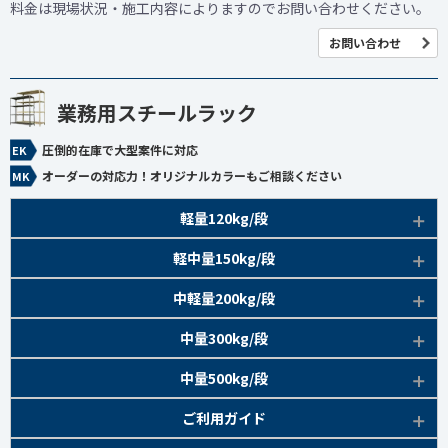
料金は現場状況・施工内容によりますのでお問い合わせください。
お問い合わせ
業務用スチールラック
圧倒的在庫で大型案件に対応
オーダーの対応力！オリジナルカラーもご相談ください
軽量120kg/段
商品本体/
軽中量150kg/段
アイボリー、グレー
EK120kg/段 特長比較
商品本体/
中軽量200kg/段
アイボリー
EK120kg/段
アングルボルト 特長
EK軽中量150kg/段 特長
商品本体/
中量300kg/段
アイボリー
EK120kg/段
アングルセミボルト 特長
軽中量150kg/段 商品一覧
EK200kg/段 特長
商品本体/
中量500kg/段
アイボリー・グリーン
EK120kg/段
新セミボルト 特長
部材仕様図
EK200kg/段 商品一覧
EK300kg/段 特長
商品本体/
ご利用ガイド
アイボリー・グリーン
EK120kg/段 商品一覧
棚間有効寸法図
部材仕様図
EK300kg/段 商品一覧