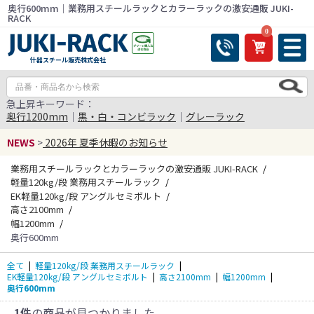
奥行600mm｜業務用スチールラックとカラーラックの激安通販 JUKI-
RACK
0
什器スチール販売株式会社
急上昇キーワード：
奥行1200mm
｜
黒・白・コンビラック
｜
グレーラック
NEWS
>
2026年 夏季休暇のお知らせ
業務用スチールラックとカラーラックの激安通販 JUKI-RACK
軽量120kg/段 業務用スチールラック
EK軽量120kg/段 アングルセミボルト
高さ2100mm
幅1200mm
奥行600mm
全て
|
軽量120kg/段 業務用スチールラック
|
EK軽量120kg/段 アングルセミボルト
|
高さ2100mm
|
幅1200mm
|
奥行600mm
1件
の商品が見つかりました