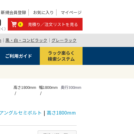
新規会員登録
お気に入り
マイページ
0
見積り／注文リストを見る
0
除く）
m
｜
黒・白・コンビラック
｜
グレーラック
ラック楽らく
ご利用ガイド
検索システム
高さ1800mm
幅1800mm
奥行300mm
/段 アングルセミボルト
|
高さ1800mm