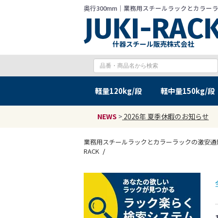
奥行300mm｜業務用スチールラックとカラーラック
什器スチール販売株式会社
軽量
120kg/段
軽中量
150kg/段
NEWS
>
2026年 夏季休暇のお知らせ
業務用スチールラックとカラーラックの激安通販 J
RACK