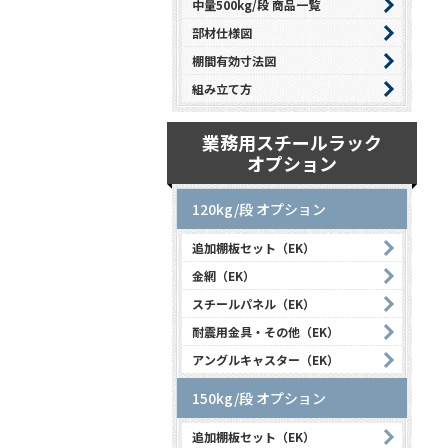
中量500kg/段 商品一覧
部材仕様図
棚間有効寸法図
組み立て方
業務用スチールラック
オプション
120kg/段 オプション
追加棚板セット（EK）
金網（EK）
スチールパネル（EK）
耐震用金具・その他（EK）
アングルキャスター（EK）
150kg/段 オプション
追加棚板セット（EK）