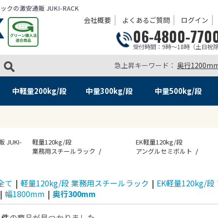
の激安通販 JUKI-RACK
会社概要
よくあるご質問
ログイン
06-4800-770
受付時間：9時～18時（土日祝
急上昇キーワード：
奥行1200m
中軽量
200kg/段
中量
300kg/段
中量
500kg/段
UKI-
軽量120kg/段
EK軽量120kg/段
業務用スチールラック
アングルセミボルト
全て
|
軽量120kg/段 業務用スチールラック
|
EK軽量120kg
|
幅1800mm
|
奥行300mm
1件
の商品が見つかりました