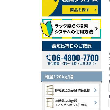
軽量120kg/段
EK軽量120kg/段 特長比較
EK軽量120kg/段
（アングルボルト）特長