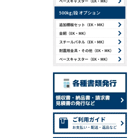
ベースキャスター（EK・MK）
500kg/段 オプション
追加棚板セット（EK・MK）
金網（EK・MK）
スチールパネル（EK・MK）
耐震用金具・その他（EK・MK）
ベースキャスター（EK・MK）