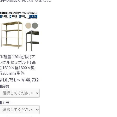
EK軽量 120kg/段 (ア
ングルセミボルト) 高
さ1800×幅1800×奥
行300mm 単体
￥10,751 ～ ￥46,732
■段数
■カラー