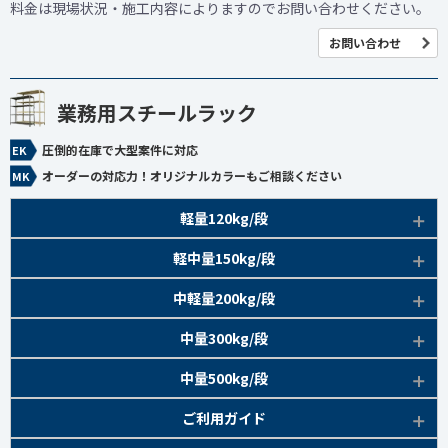
料金は現場状況・施工内容によりますのでお問い合わせください。
お問い合わせ
業務用スチールラック
圧倒的在庫で大型案件に対応
オーダーの対応力！オリジナルカラーもご相談ください
軽量120kg/段
商品本体/
軽中量150kg/段
アイボリー、グレー
EK120kg/段 特長比較
商品本体/
中軽量200kg/段
アイボリー
EK120kg/段
アングルボルト 特長
EK軽中量150kg/段 特長
商品本体/
中量300kg/段
アイボリー
EK120kg/段
アングルセミボルト 特長
軽中量150kg/段 商品一覧
EK200kg/段 特長
商品本体/
中量500kg/段
アイボリー・グリーン
EK120kg/段
新セミボルト 特長
部材仕様図
EK200kg/段 商品一覧
EK300kg/段 特長
商品本体/
ご利用ガイド
アイボリー・グリーン
EK120kg/段 商品一覧
棚間有効寸法図
部材仕様図
EK300kg/段 商品一覧