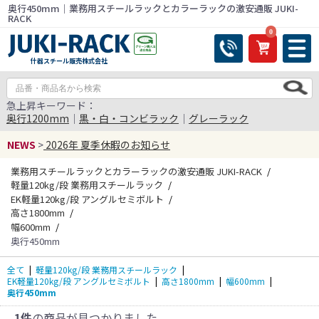
奥行450mm｜業務用スチールラックとカラーラックの激安通販 JUKI-
RACK
0
什器スチール販売株式会社
急上昇キーワード：
奥行1200mm
｜
黒・白・コンビラック
｜
グレーラック
NEWS
>
2026年 夏季休暇のお知らせ
業務用スチールラックとカラーラックの激安通販 JUKI-RACK
軽量120kg/段 業務用スチールラック
EK軽量120kg/段 アングルセミボルト
高さ1800mm
幅600mm
奥行450mm
全て
|
軽量120kg/段 業務用スチールラック
|
EK軽量120kg/段 アングルセミボルト
|
高さ1800mm
|
幅600mm
|
奥行450mm
1件
の商品が見つかりました