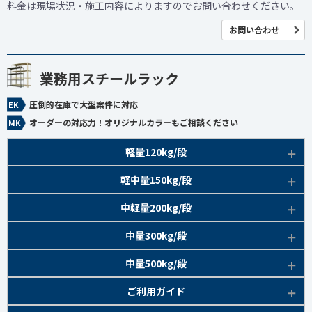
料金は現場状況・施工内容によりますのでお問い合わせください。
お問い合わせ
業務用スチールラック
圧倒的在庫で大型案件に対応
オーダーの対応力！オリジナルカラーもご相談ください
軽量120kg/段
商品本体/
軽中量150kg/段
アイボリー、グレー
EK120kg/段 特長比較
商品本体/
中軽量200kg/段
アイボリー
EK120kg/段
アングルボルト 特長
EK軽中量150kg/段 特長
商品本体/
中量300kg/段
アイボリー
EK120kg/段
アングルセミボルト 特長
軽中量150kg/段 商品一覧
EK200kg/段 特長
商品本体/
中量500kg/段
アイボリー・グリーン
EK120kg/段
新セミボルト 特長
部材仕様図
EK200kg/段 商品一覧
EK300kg/段 特長
商品本体/
ご利用ガイド
アイボリー・グリーン
EK120kg/段 商品一覧
棚間有効寸法図
部材仕様図
EK300kg/段 商品一覧