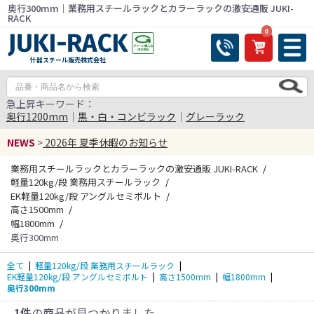
奥行300mm｜業務用スチールラックとカラーラックの激安通販 JUKI-
RACK
0
什器スチール販売株式会社
急上昇キーワード：
奥行1200mm
｜
黒・白・コンビラック
｜
グレーラック
NEWS
>
2026年 夏季休暇のお知らせ
業務用スチールラックとカラーラックの激安通販 JUKI-RACK
軽量120kg/段 業務用スチールラック
EK軽量120kg/段 アングルセミボルト
高さ1500mm
幅1800mm
奥行300mm
全て
|
軽量120kg/段 業務用スチールラック
|
EK軽量120kg/段 アングルセミボルト
|
高さ1500mm
|
幅1800mm
|
奥行300mm
1件
の商品が見つかりました