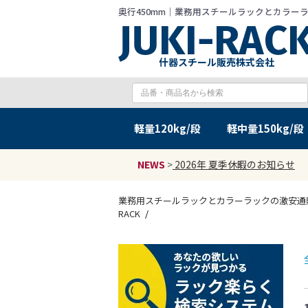
奥行450mm｜業務用スチールラックとカラーラック
什器スチール販売株式会社
軽量
120kg/段
軽中量
150kg/段
NEWS
>
2026年 夏季休暇のお知らせ
業務用スチールラックとカラーラックの激安通販 J
RACK