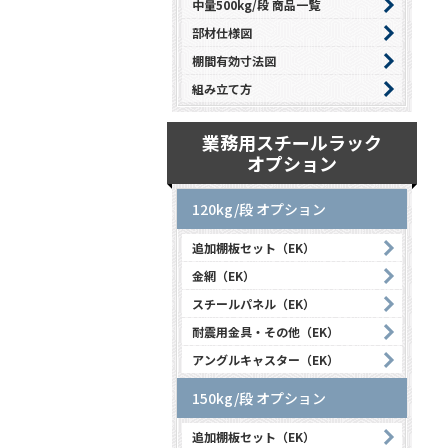
中量500kg/段 商品一覧
部材仕様図
棚間有効寸法図
組み立て方
業務用スチールラック
オプション
120kg/段 オプション
追加棚板セット（EK）
金網（EK）
スチールパネル（EK）
耐震用金具・その他（EK）
アングルキャスター（EK）
150kg/段 オプション
追加棚板セット（EK）