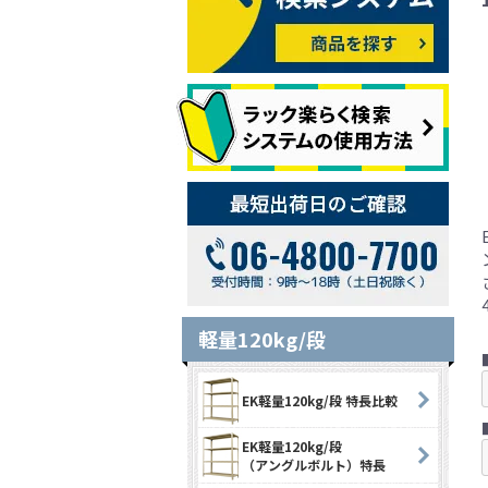
軽量120kg/段
EK軽量120kg/段 特長比較
EK軽量120kg/段
（アングルボルト）特長