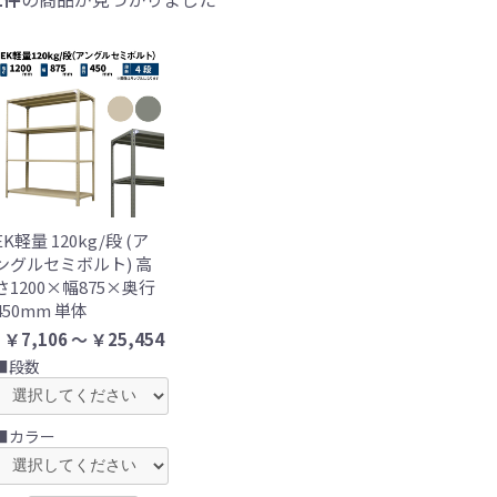
EK軽量 120kg/段 (ア
ングルセミボルト) 高
さ1200×幅875×奥行
450mm 単体
￥7,106 ～ ￥25,454
■段数
■カラー