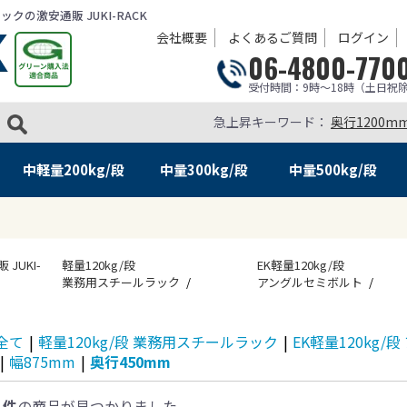
の激安通販 JUKI-RACK
会社概要
よくあるご質問
ログイン
06-4800-770
受付時間：9時～18時（土日祝
急上昇キーワード：
奥行1200m
中軽量
200kg/段
中量
300kg/段
中量
500kg/段
UKI-
軽量120kg/段
EK軽量120kg/段
業務用スチールラック
アングルセミボルト
全て
|
軽量120kg/段 業務用スチールラック
|
EK軽量120kg
|
幅875mm
|
奥行450mm
1件
の商品が見つかりました