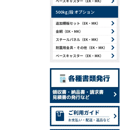
ベースキャスター（EK・MK）
500kg/段 オプション
追加棚板セット（EK・MK）
金網（EK・MK）
スチールパネル（EK・MK）
耐震用金具・その他（EK・MK）
ベースキャスター（EK・MK）