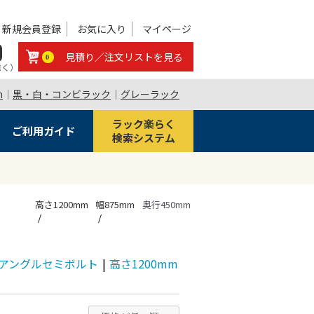
新規会員登録
お気に入り
マイページ
0
見積り／注文リストを見る
0
除く）
m
｜
黒・白・コンビラック
｜
グレーラック
ラック楽らく
ご利用ガイド
検索システム
高さ1200mm
幅875mm
奥行450mm
/段 アングルセミボルト
|
高さ1200mm