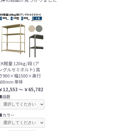
EK軽量 120kg/段 (ア
ングルセミボルト) 高
さ900×幅1500×奥行
600mm 単体
￥12,553 ～ ￥65,782
■段数
■カラー