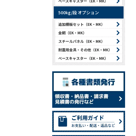
ベースキャスター（EK・MK）
500kg/段 オプション
追加棚板セット（EK・MK）
金網（EK・MK）
スチールパネル（EK・MK）
耐震用金具・その他（EK・MK）
ベースキャスター（EK・MK）