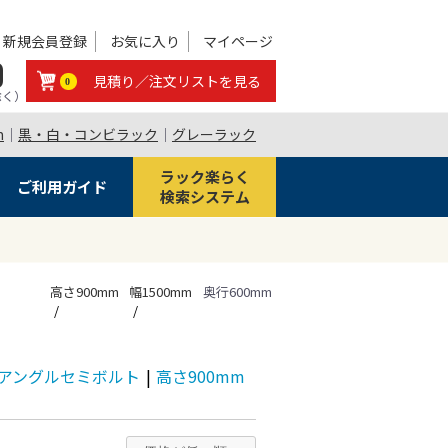
新規会員登録
お気に入り
マイページ
0
見積り／注文リストを見る
0
除く）
m
｜
黒・白・コンビラック
｜
グレーラック
ラック楽らく
ご利用ガイド
検索システム
高さ900mm
幅1500mm
奥行600mm
/段 アングルセミボルト
|
高さ900mm