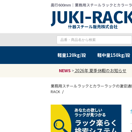
奥行600mm｜業務用スチールラックとカラーラック
什器スチール販売株式会社
軽量
120kg/段
軽中量
150kg/段
NEWS
>
2026年 夏季休暇のお知らせ
業務用スチールラックとカラーラックの激安通販 J
RACK