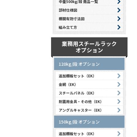
中量500kg/段 商品一覧
部材仕様図
棚間有効寸法図
組み立て方
業務用スチールラック
オプション
120kg/段 オプション
追加棚板セット（EK）
金網（EK）
スチールパネル（EK）
耐震用金具・その他（EK）
アングルキャスター（EK）
150kg/段 オプション
追加棚板セット（EK）