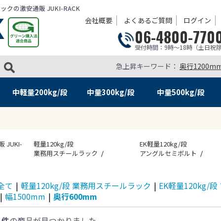
の激安通販 JUKI-RACK
会社概要
よくあるご質問
ログイン
06-4800-770
受付時間：9時～18時（土日祝
急上昇キーワード：
奥行1200m
中軽量
200kg/段
中量
300kg/段
中量
500kg/段
UKI-
軽量120kg/段
EK軽量120kg/段
業務用スチールラック
アングルセミボルト
全て
|
軽量120kg/段 業務用スチールラック
|
EK軽量120kg
|
幅1500mm
|
奥行600mm
1件
の商品が見つかりました