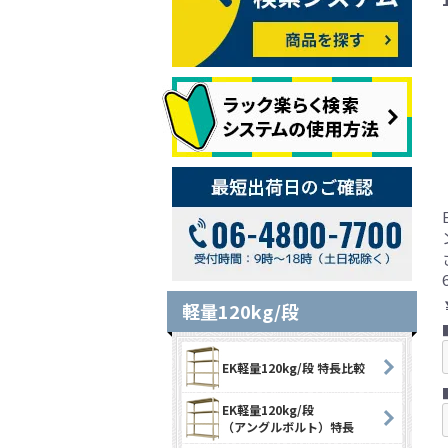
軽量120kg/段
EK軽量120kg/段 特長比較
EK軽量120kg/段
（アングルボルト）特長