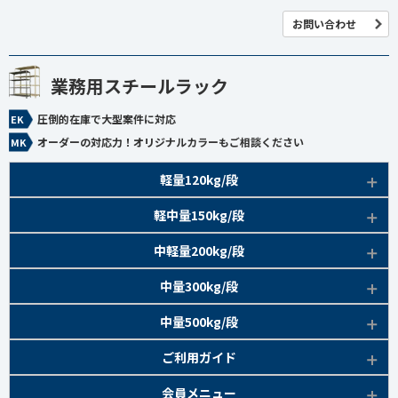
お問い合わせ
業務用スチールラック
圧倒的在庫で大型案件に対応
オーダーの対応力！オリジナルカラーもご相談ください
軽量120kg/段
商品本体/
軽中量150kg/段
アイボリー、グレー
EK120kg/段 特長比較
商品本体/
中軽量200kg/段
アイボリー
EK120kg/段
アングルボルト 特長
EK軽中量150kg/段 特長
商品本体/
中量300kg/段
アイボリー
EK120kg/段
アングルセミボルト 特長
軽中量150kg/段 商品一覧
EK200kg/段 特長
商品本体/
中量500kg/段
アイボリー・グリーン
EK120kg/段
新セミボルト 特長
部材仕様図
EK200kg/段 商品一覧
EK300kg/段 特長
商品本体/
ご利用ガイド
アイボリー・グリーン
EK120kg/段 商品一覧
棚間有効寸法図
部材仕様図
EK300kg/段 商品一覧
EK500kg/段 特長
ラック楽らく
検索システムの使い方
部材仕様図
会員メニュー
組み立て方