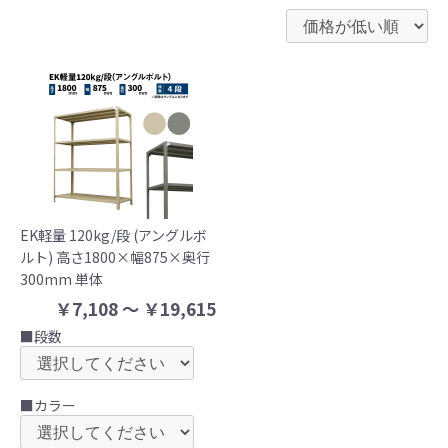
EK軽量 120kg/段 (アングルボ
ルト) 高さ1800×幅875×奥行
300mm 単体
￥7,108 ～ ￥19,615
■段数
■カラー