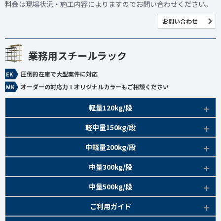
料金は現場状況・施工内容によりますのでお問い合わせください。
お問い合わせ
業務用スチールラック
圧倒的在庫で大型案件に対応
オーダーの対応力！オリジナルカラーもご相談ください
軽量120kg/段
商品本体/
軽中量150kg/段
アイボリー、グレー
EK120kg/段 特長比較
商品本体/
中軽量200kg/段
アイボリー
EK120kg/段
アングルボルト 特長
EK軽中量150kg/段 特長
商品本体/
中量300kg/段
アイボリー
EK120kg/段
アングルセミボルト 特長
軽中量150kg/段 商品一覧
EK200kg/段 特長
商品本体/
中量500kg/段
アイボリー・グリーン
EK120kg/段
新セミボルト 特長
部材仕様図
EK200kg/段 商品一覧
EK300kg/段 特長
商品本体/
ご利用ガイド
アイボリー・グリーン
EK120kg/段 商品一覧
棚間有効寸法図
部材仕様図
EK300kg/段 商品一覧