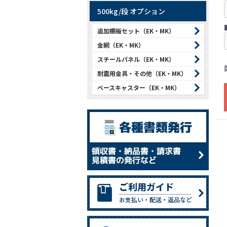
500kg/段 オプション
追加棚板セット（EK・MK）
金網（EK・MK）
スチールパネル（EK・MK）
耐震用金具・その他（EK・MK）
ベースキャスター（EK・MK）