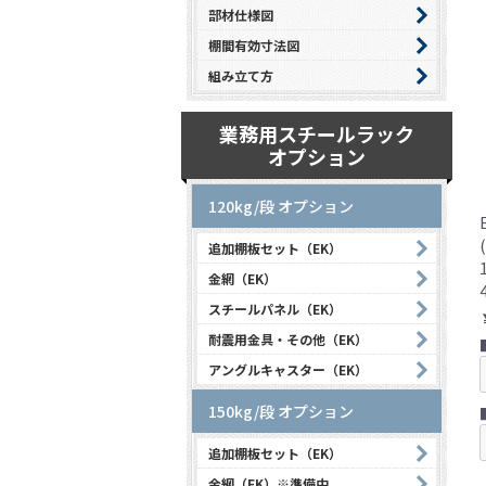
部材仕様図
棚間有効寸法図
組み立て方
業務用スチールラック
オプション
120kg/段 オプション
追加棚板セット（EK）
金網（EK）
スチールパネル（EK）
耐震用金具・その他（EK）
アングルキャスター（EK）
150kg/段 オプション
追加棚板セット（EK）
金網（EK）※準備中