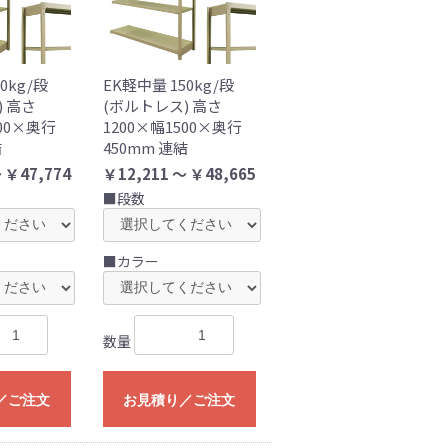
0kg/段
EK軽中量 150kg/段
) 高さ
(ボルトレス) 高さ
200×奥行
1200×幅1500×奥行
結
450mm 連結
 ￥47,774
￥12,211 ～ ￥48,665
■段数
■カラー
数量
／ご注文
お見積り／ご注文