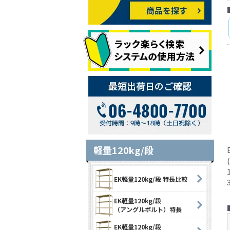
軽量120kg/段
EK軽量120kg/段 特長比較
EK軽量120kg/段
（アングルボルト）特長
EK軽量120kg/段