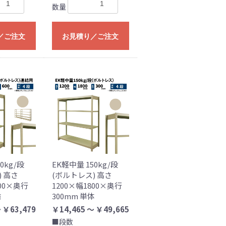
数量
／ご注文
お見積り／ご注文
0kg/段
EK軽中量 150kg/段
) 高さ
(ボルトレス) 高さ
500×奥行
1200×幅1800×奥行
結
300mm 単体
 ￥63,479
￥14,465 ～ ￥49,665
■段数