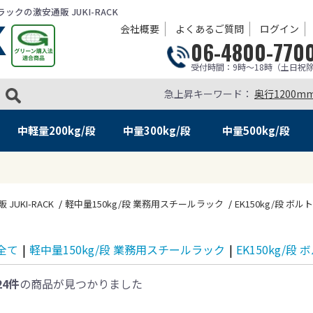
クの激安通販 JUKI-RACK
会社概要
よくあるご質問
ログイン
06-4800-770
受付時間：9時～18時（土日祝
急上昇キーワード：
奥行1200m
中軽量
200kg/段
中量
300kg/段
中量
500kg/段
KI-RACK
軽中量150kg/段 業務用スチールラック
EK150kg/段 ボル
全て
|
軽中量150kg/段 業務用スチールラック
|
EK150kg/段
24件
の商品が見つかりました