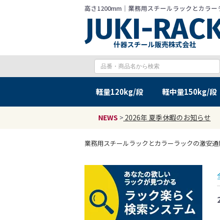
高さ1200mm｜業務用スチールラックとカラーラッ
什器スチール販売株式会社
軽量
120kg/段
軽中量
150kg/段
NEWS
>
2026年 夏季休暇のお知らせ
業務用スチールラックとカラーラックの激安通販 JU