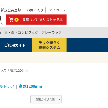
新規会員登録
お気に入り
マイページ
0
見積り／注文リストを見る
0
除く）
m
｜
黒・白・コンビラック
｜
グレーラック
ラック楽らく
ご利用ガイド
検索システム
トレス
高さ1200mm
 ボルトレス
|
高さ1200mm