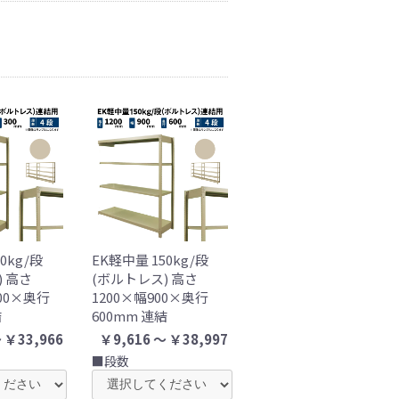
0kg/段
EK軽中量 150kg/段
) 高さ
(ボルトレス) 高さ
200×奥行
1200×幅900×奥行
結
600mm 連結
 ￥33,966
￥9,616 ～ ￥38,997
■段数