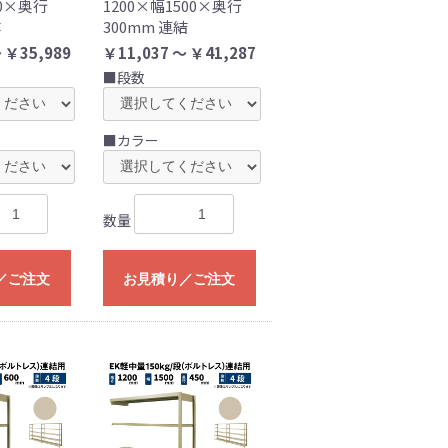
00×奥行
1200×幅1500×奥行
体
300mm 連結
 ￥35,989
￥11,037 ～ ￥41,287
■段数
■カラー
数量
／ご注文
お見積り／ご注文