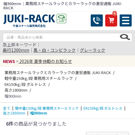
幅900mm｜業務用スチールラックとカラーラックの激安通販 JUKI-
RACK
0
什器スチール販売株式会社
急上昇キーワード：
奥行1200mm
｜
黒・白・コンビラック
｜
グレーラック
NEWS
>
2026年 夏季休暇のお知らせ
業務用スチールラックとカラーラックの激安通販 JUKI-RACK
軽中量150kg/段 業務用スチールラック
EK150kg/段 ボルトレス
高さ1800mm
幅900mm
全て
|
軽中量150kg/段 業務用スチールラック
|
EK150kg/段 ボルトレス
|
高さ1800mm
|
幅900mm
6件
の商品が見つかりました