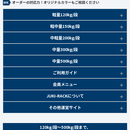
オーダーの対応力！オリジナルカラーもご相談ください
軽量120kg/段
商品本体/
軽中量150kg/段
アイボリー、グレー
EK120kg/段 特長比較
商品本体/
中軽量200kg/段
アイボリー
EK120kg/段
アングルボルト 特長
EK軽中量150kg/段 特長
商品本体/
中量300kg/段
アイボリー
EK120kg/段
アングルセミボルト 特長
軽中量150kg/段 商品一覧
EK200kg/段 特長
商品本体/
中量500kg/段
アイボリー・グリーン
EK120kg/段
新セミボルト 特長
部材仕様図
EK200kg/段 商品一覧
EK300kg/段 特長
商品本体/
ご利用ガイド
アイボリー・グリーン
EK120kg/段 商品一覧
棚間有効寸法図
部材仕様図
EK300kg/段 商品一覧
EK500kg/段 特長
ラック楽らく
検索システムの使い方
部材仕様図
会員メニュー
組み立て方
棚間有効寸法図
部材仕様図
EK500kg/段 商品一覧
ご利用ガイド
棚間有効寸法図
無料会員登録
JUKI-RACKについて
オプション部材
組み立て方
棚間有効寸法図
各種書類発行
部材仕様図
組み立て方
お気に入り一覧
追加棚板セット
会社概要
その他運営サイト
オプション部材
組み立て方
よくあるご質問
棚間有効寸法図
マイページ
オプション部材
金網 ※準備中
サイトマップ
追加棚板セット
オプション部材
組み立て方
ログイン
追加棚板セット
お問い合わせ
スチールパネル ※準備中
金網
120kg/段～500kg/段まで、
追加棚板セット