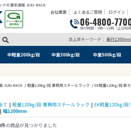
の激安通販 JUKI-RACK
会社概要
よくあるご質問
ログイン
06-4800-770
受付時間：9時～18時（土日祝
急上昇キーワード：
奥行1200m
中軽量
200kg/段
中量
300kg/段
中量
500kg/段
KI-RACK
軽量120kg/段 業務用スチールラック
EK軽量120kg/段 
全て
|
軽量120kg/段 業務用スチールラック
|
EK軽量120kg/
|
幅1200mm
3件
の商品が見つかりました