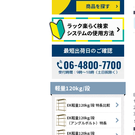
軽量120kg/段
EK軽量120kg/段 特長比較
EK軽量120kg/段
（アングルボルト）特長
EK軽量120kg/段