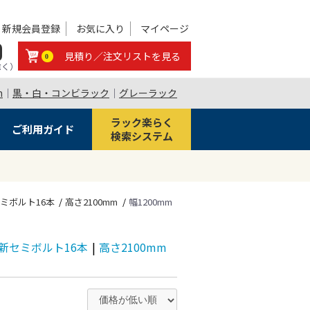
新規会員登録
お気に入り
マイページ
0
見積り／注文リストを見る
0
除く）
m
｜
黒・白・コンビラック
｜
グレーラック
ラック楽らく
ご利用ガイド
検索システム
新セミボルト16本
高さ2100mm
幅1200mm
段 新セミボルト16本
|
高さ2100mm