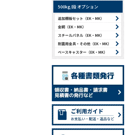
500kg/段 オプション
追加棚板セット（EK・MK）
金網（EK・MK）
スチールパネル（EK・MK）
耐震用金具・その他（EK・MK）
ベースキャスター（EK・MK）