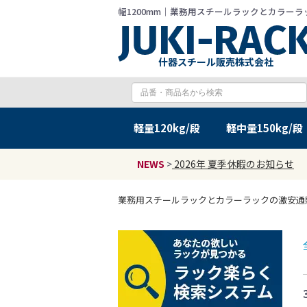
幅1200mm｜業務用スチールラックとカラーラック
什器スチール販売株式会社
軽量
120kg/段
軽中量
150kg/段
NEWS
>
2026年 夏季休暇のお知らせ
業務用スチールラックとカラーラックの激安通販 JU