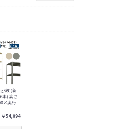
kg/段 (新
6本) 高さ
200×奥行
体
 ￥54,094