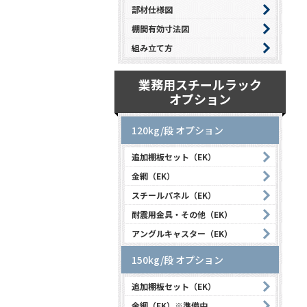
部材仕様図
棚間有効寸法図
組み立て方
業務用スチールラック
オプション
120kg/段 オプション
追加棚板セット（EK）
金網（EK）
スチールパネル（EK）
耐震用金具・その他（EK）
アングルキャスター（EK）
150kg/段 オプション
追加棚板セット（EK）
金網（EK）※準備中