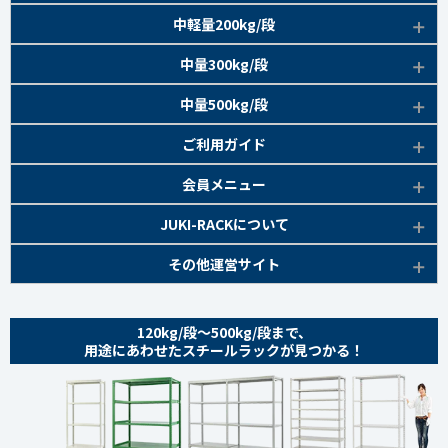
EK120kg/段 特長比較
商品本体/
中軽量200kg/段
アイボリー
EK120kg/段
アングルボルト 特長
EK軽中量150kg/段 特長
商品本体/
中量300kg/段
アイボリー
EK120kg/段
アングルセミボルト 特長
軽中量150kg/段 商品一覧
EK200kg/段 特長
商品本体/
中量500kg/段
アイボリー・グリーン
EK120kg/段
新セミボルト 特長
部材仕様図
EK200kg/段 商品一覧
EK300kg/段 特長
商品本体/
ご利用ガイド
アイボリー・グリーン
EK120kg/段 商品一覧
棚間有効寸法図
部材仕様図
EK300kg/段 商品一覧
EK500kg/段 特長
ラック楽らく
検索システムの使い方
部材仕様図
会員メニュー
組み立て方
棚間有効寸法図
部材仕様図
EK500kg/段 商品一覧
ご利用ガイド
棚間有効寸法図
無料会員登録
JUKI-RACKについて
オプション部材
組み立て方
棚間有効寸法図
各種書類発行
部材仕様図
組み立て方
お気に入り一覧
追加棚板セット
会社概要
その他運営サイト
オプション部材
組み立て方
よくあるご質問
棚間有効寸法図
マイページ
オプション部材
金網 ※準備中
サイトマップ
追加棚板セット
オプション部材
組み立て方
ログイン
追加棚板セット
お問い合わせ
スチールパネル ※準備中
金網
120kg/段～500kg/段まで、
追加棚板セット
オプション部材
金網
用途にあわせたスチールラックが見つかる！
プライバシーポリシー
耐震用金具・その他
スチールパネル
金網
追加棚板セット
スチールパネル
特定商取引法に基づく表記
商品本体
耐震用金具・その他
スチールパネル
金網
スチールパネル 組み立て方
coming soon
ベースキャスター
耐震用金具・その他
スチールパネル
耐震用金具・その他