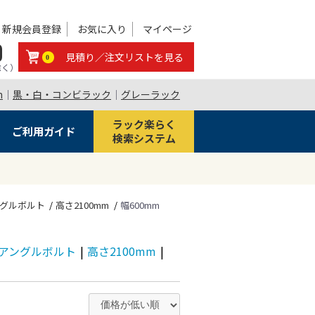
新規会員登録
お気に入り
マイページ
0
見積り／注文リストを見る
0
除く）
m
｜
黒・白・コンビラック
｜
グレーラック
ラック楽らく
ご利用ガイド
検索システム
アングルボルト
高さ2100mm
幅600mm
段 アングルボルト
|
高さ2100mm
|