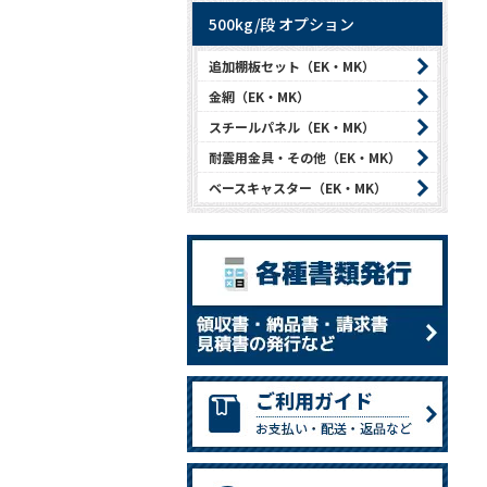
500kg/段 オプション
追加棚板セット（EK・MK）
金網（EK・MK）
スチールパネル（EK・MK）
耐震用金具・その他（EK・MK）
ベースキャスター（EK・MK）