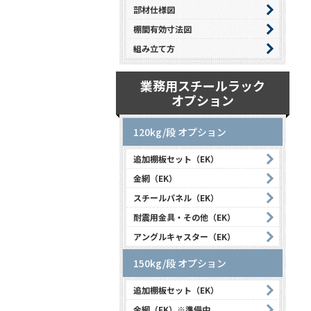
部材仕様図
棚間有効寸法図
組み立て方
業務用スチールラック
オプション
120kg/段 オプション
追加棚板セット（EK）
金網（EK）
スチールパネル（EK）
耐震用金具・その他（EK）
アングルキャスター（EK）
150kg/段 オプション
追加棚板セット（EK）
金網（EK）※準備中