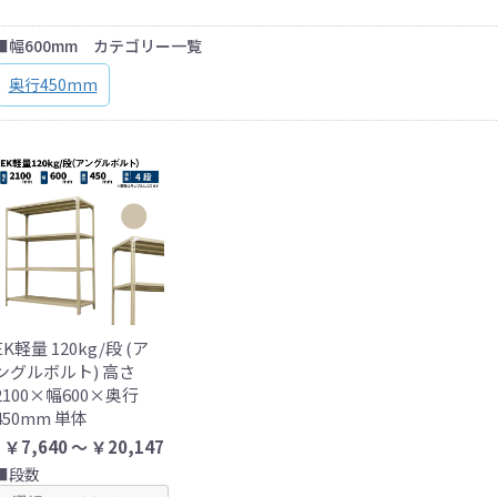
■幅600mm カテゴリー一覧
奥行450mm
EK軽量 120kg/段 (ア
ングルボルト) 高さ
2100×幅600×奥行
450mm 単体
￥7,640 ～ ￥20,147
■段数