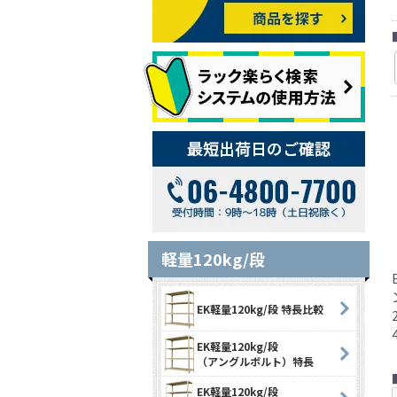
軽量120kg/段
EK軽量120kg/段 特長比較
EK軽量120kg/段
（アングルボルト）特長
EK軽量120kg/段