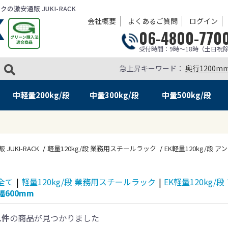
激安通販 JUKI-RACK
会社概要
よくあるご質問
ログイン
06-4800-770
受付時間：9時～18時（土日祝
急上昇キーワード：
奥行1200m
中軽量
200kg/段
中量
300kg/段
中量
500kg/段
KI-RACK
軽量120kg/段 業務用スチールラック
EK軽量120kg/段 
全て
|
軽量120kg/段 業務用スチールラック
|
EK軽量120kg/
幅600mm
1件
の商品が見つかりました