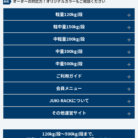
オーダーの対応力！オリジナルカラーもご相談ください
軽量120kg/段
商品本体/
軽中量150kg/段
アイボリー、グレー
EK120kg/段 特長比較
商品本体/
中軽量200kg/段
アイボリー
EK120kg/段
アングルボルト 特長
EK軽中量150kg/段 特長
商品本体/
中量300kg/段
アイボリー
EK120kg/段
アングルセミボルト 特長
軽中量150kg/段 商品一覧
EK200kg/段 特長
商品本体/
中量500kg/段
アイボリー・グリーン
EK120kg/段
新セミボルト 特長
部材仕様図
EK200kg/段 商品一覧
EK300kg/段 特長
商品本体/
ご利用ガイド
アイボリー・グリーン
EK120kg/段 商品一覧
棚間有効寸法図
部材仕様図
EK300kg/段 商品一覧
EK500kg/段 特長
ラック楽らく
検索システムの使い方
部材仕様図
会員メニュー
組み立て方
棚間有効寸法図
部材仕様図
EK500kg/段 商品一覧
ご利用ガイド
棚間有効寸法図
無料会員登録
JUKI-RACKについて
オプション部材
組み立て方
棚間有効寸法図
各種書類発行
部材仕様図
組み立て方
お気に入り一覧
追加棚板セット
会社概要
その他運営サイト
オプション部材
組み立て方
よくあるご質問
棚間有効寸法図
マイページ
オプション部材
金網 ※準備中
サイトマップ
追加棚板セット
オプション部材
組み立て方
ログイン
追加棚板セット
お問い合わせ
スチールパネル ※準備中
金網
120kg/段～500kg/段まで、
追加棚板セット
オプション部材