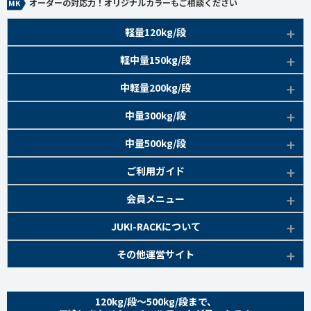
オーダーの対応力！オリジナルカラーもご相談ください
軽量120kg/段
商品本体/
軽中量150kg/段
アイボリー、グレー
EK120kg/段 特長比較
商品本体/
中軽量200kg/段
アイボリー
EK120kg/段
アングルボルト 特長
EK軽中量150kg/段 特長
商品本体/
中量300kg/段
アイボリー
EK120kg/段
アングルセミボルト 特長
軽中量150kg/段 商品一覧
EK200kg/段 特長
商品本体/
中量500kg/段
アイボリー・グリーン
EK120kg/段
新セミボルト 特長
部材仕様図
EK200kg/段 商品一覧
EK300kg/段 特長
商品本体/
ご利用ガイド
アイボリー・グリーン
EK120kg/段 商品一覧
棚間有効寸法図
部材仕様図
EK300kg/段 商品一覧
EK500kg/段 特長
ラック楽らく
検索システムの使い方
部材仕様図
会員メニュー
組み立て方
棚間有効寸法図
部材仕様図
EK500kg/段 商品一覧
ご利用ガイド
棚間有効寸法図
無料会員登録
JUKI-RACKについて
オプション部材
組み立て方
棚間有効寸法図
各種書類発行
部材仕様図
組み立て方
お気に入り一覧
追加棚板セット
会社概要
その他運営サイト
オプション部材
組み立て方
よくあるご質問
棚間有効寸法図
マイページ
オプション部材
金網 ※準備中
サイトマップ
追加棚板セット
オプション部材
組み立て方
ログイン
追加棚板セット
お問い合わせ
スチールパネル ※準備中
金網
120kg/段～500kg/段まで、
追加棚板セット
オプション部材