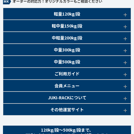
オーダーの対応力！オリジナルカラーもご相談ください
軽量120kg/段
商品本体/
軽中量150kg/段
アイボリー、グレー
EK120kg/段 特長比較
商品本体/
中軽量200kg/段
アイボリー
EK120kg/段
アングルボルト 特長
EK軽中量150kg/段 特長
商品本体/
中量300kg/段
アイボリー
EK120kg/段
アングルセミボルト 特長
軽中量150kg/段 商品一覧
EK200kg/段 特長
商品本体/
中量500kg/段
アイボリー・グリーン
EK120kg/段
新セミボルト 特長
部材仕様図
EK200kg/段 商品一覧
EK300kg/段 特長
商品本体/
ご利用ガイド
アイボリー・グリーン
EK120kg/段 商品一覧
棚間有効寸法図
部材仕様図
EK300kg/段 商品一覧
EK500kg/段 特長
ラック楽らく
検索システムの使い方
部材仕様図
会員メニュー
組み立て方
棚間有効寸法図
部材仕様図
EK500kg/段 商品一覧
ご利用ガイド
棚間有効寸法図
無料会員登録
JUKI-RACKについて
オプション部材
組み立て方
棚間有効寸法図
各種書類発行
部材仕様図
組み立て方
お気に入り一覧
追加棚板セット
会社概要
その他運営サイト
オプション部材
組み立て方
よくあるご質問
棚間有効寸法図
マイページ
オプション部材
金網 ※準備中
サイトマップ
追加棚板セット
オプション部材
組み立て方
ログイン
追加棚板セット
お問い合わせ
スチールパネル ※準備中
金網
120kg/段～500kg/段まで、
追加棚板セット
オプション部材