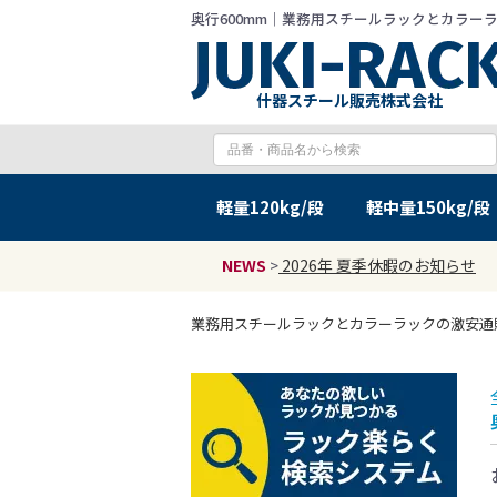
奥行600mm｜業務用スチールラックとカラーラック
什器スチール販売株式会社
軽量
120kg/段
軽中量
150kg/段
NEWS
>
2026年 夏季休暇のお知らせ
業務用スチールラックとカラーラックの激安通販 JU