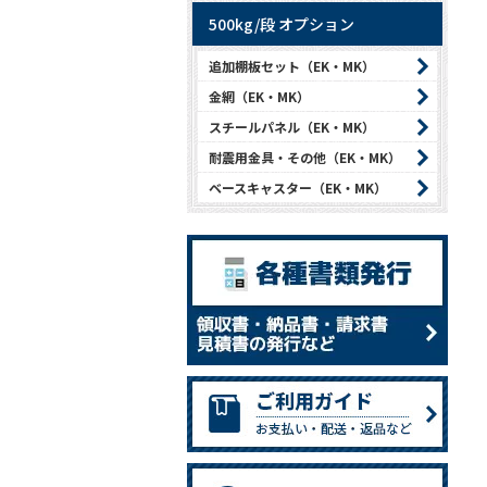
500kg/段 オプション
追加棚板セット（EK・MK）
金網（EK・MK）
スチールパネル（EK・MK）
耐震用金具・その他（EK・MK）
ベースキャスター（EK・MK）