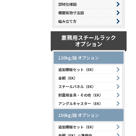
部材仕様図
棚間有効寸法図
組み立て方
業務用スチールラック
オプション
120kg/段 オプション
追加棚板セット（EK）
金網（EK）
スチールパネル（EK）
耐震用金具・その他（EK）
アングルキャスター（EK）
150kg/段 オプション
追加棚板セット（EK）
金網（EK）※準備中