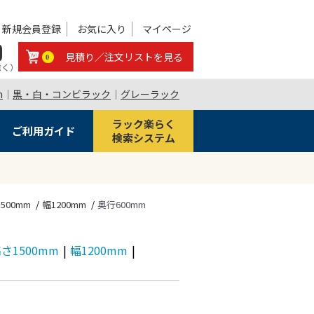
新規会員登録
お気に入り
マイページ
0
見積り／注文リストを見る
0
除く）
m
｜
黒・白・コンビラック
｜
グレーラック
ラック楽らく
ご利用ガイド
検索システム
500mm
幅1200mm
奥行600mm
さ1500mm
|
幅1200mm
|