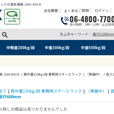
の激安通販 JUKI-RACK
会社概要
よくあるご質問
ログイン
06-4800-770
受付時間：9時～18時（土日祝
急上昇キーワード：
奥行1200m
中軽量
200kg/段
中量
300kg/段
中量
500kg/段
KI-RACK
軽中量150kg/段 業務用スチールラック
（準備中）
高さ1
全て
|
軽中量150kg/段 業務用スチールラック
|
（準備中）
|
高
奥行600mm
お探しの商品は見つかりませんでした