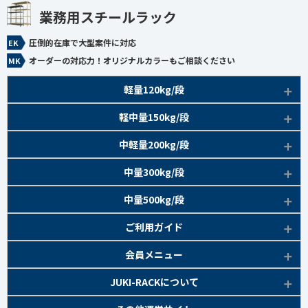
業務用スチールラック
圧倒的在庫で大型案件に対応
オーダーの対応力！オリジナルカラーもご相談ください
軽量120kg/段
商品本体/
軽中量150kg/段
アイボリー、グレー
EK120kg/段 特長比較
商品本体/
中軽量200kg/段
アイボリー
EK120kg/段
アングルボルト 特長
EK軽中量150kg/段 特長
商品本体/
中量300kg/段
アイボリー
EK120kg/段
アングルセミボルト 特長
軽中量150kg/段 商品一覧
EK200kg/段 特長
商品本体/
中量500kg/段
アイボリー・グリーン
EK120kg/段
新セミボルト 特長
部材仕様図
EK200kg/段 商品一覧
EK300kg/段 特長
商品本体/
ご利用ガイド
アイボリー・グリーン
EK120kg/段 商品一覧
棚間有効寸法図
部材仕様図
EK300kg/段 商品一覧
EK500kg/段 特長
ラック楽らく
検索システムの使い方
部材仕様図
会員メニュー
組み立て方
棚間有効寸法図
部材仕様図
EK500kg/段 商品一覧
ご利用ガイド
棚間有効寸法図
無料会員登録
JUKI-RACKについて
オプション部材
組み立て方
棚間有効寸法図
各種書類発行
部材仕様図
組み立て方
お気に入り一覧
追加棚板セット
会社概要