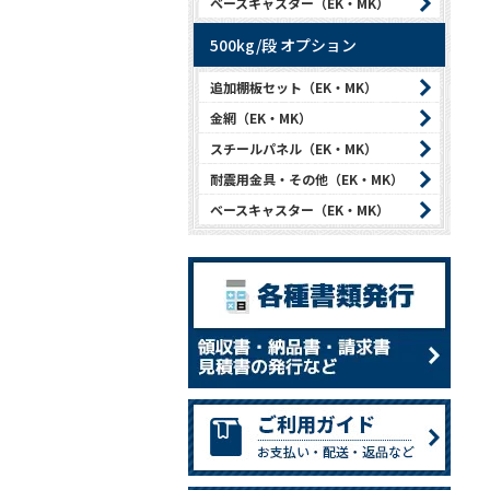
ベースキャスター（EK・MK）
500kg/段 オプション
追加棚板セット（EK・MK）
金網（EK・MK）
スチールパネル（EK・MK）
耐震用金具・その他（EK・MK）
ベースキャスター（EK・MK）