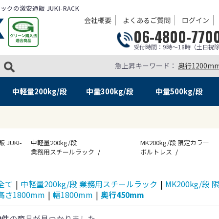
の激安通販 JUKI-RACK
会社概要
よくあるご質問
ログイン
06-4800-770
受付時間：9時～18時（土日祝
急上昇キーワード：
奥行1200m
中軽量
200kg/段
中量
300kg/段
中量
500kg/段
UKI-
中軽量200kg/段
MK200kg/段 限定カラー
業務用スチールラック
ボルトレス
全て
|
中軽量200kg/段 業務用スチールラック
|
MK200kg/
高さ1800mm
|
幅1800mm
|
奥行450mm
2件
の商品が見つかりました