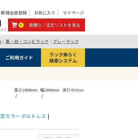
新規会員登録
お気に入り
マイページ
0
見積り／注文リストを見る
0
除く）
m
｜
黒・白・コンビラック
｜
グレーラック
ラック楽らく
ご利用ガイド
検索システム
高さ1800mm
幅1800mm
奥行450mm
段 限定カラー ボルトレス
|