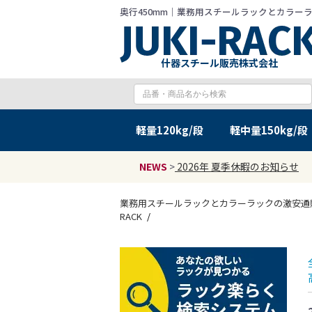
奥行450mm｜業務用スチールラックとカラーラック
什器スチール販売株式会社
軽量
120kg/段
軽中量
150kg/段
NEWS
>
2026年 夏季休暇のお知らせ
業務用スチールラックとカラーラックの激安通販 J
RACK