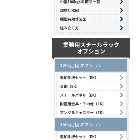
中量500kg/段 商品一覧
部材仕様図
棚間有効寸法図
組み立て方
業務用スチールラック
オプション
120kg/段 オプション
追加棚板セット（EK）
金網（EK）
スチールパネル（EK）
耐震用金具・その他（EK）
アングルキャスター（EK）
150kg/段 オプション
追加棚板セット（EK）