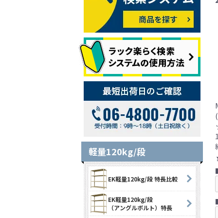
軽量120kg/段
EK軽量120kg/段 特長比較
EK軽量120kg/段
（アングルボルト）特長