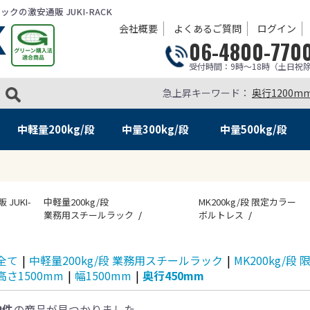
の激安通販 JUKI-RACK
会社概要
よくあるご質問
ログイン
06-4800-770
受付時間：9時～18時（土日祝
急上昇キーワード：
奥行1200m
中軽量
200kg/段
中量
300kg/段
中量
500kg/段
UKI-
中軽量200kg/段
MK200kg/段 限定カラー
業務用スチールラック
ボルトレス
全て
|
中軽量200kg/段 業務用スチールラック
|
MK200kg/
高さ1500mm
|
幅1500mm
|
奥行450mm
2件
の商品が見つかりました