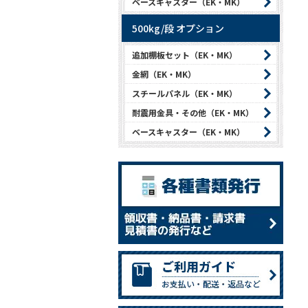
ベースキャスター（EK・MK）
500kg/段 オプション
追加棚板セット（EK・MK）
金網（EK・MK）
スチールパネル（EK・MK）
耐震用金具・その他（EK・MK）
ベースキャスター（EK・MK）