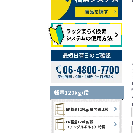
軽量120kg/段
EK軽量120kg/段 特長比較
EK軽量120kg/段
（アングルボルト）特長