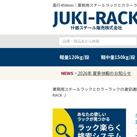
奥行450mm｜業務用スチールラックとカラーラック
什器スチール販売株式会社
軽量
120kg/段
軽中量
150kg/段
NEWS
>
2026年 夏季休暇のお知らせ
業務用スチールラックとカラーラックの激安通販 J
RACK