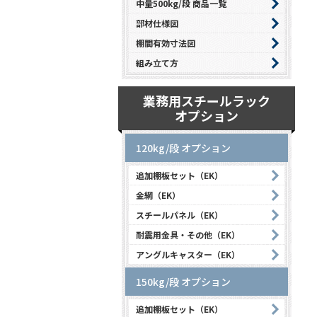
中量500kg/段 商品一覧
部材仕様図
棚間有効寸法図
組み立て方
業務用スチールラック
オプション
120kg/段 オプション
追加棚板セット（EK）
金網（EK）
スチールパネル（EK）
耐震用金具・その他（EK）
アングルキャスター（EK）
150kg/段 オプション
追加棚板セット（EK）