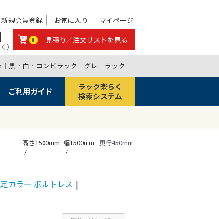
新規会員登録
お気に入り
マイページ
0
見積り／注文リストを見る
0
除く）
m
｜
黒・白・コンビラック
｜
グレーラック
ラック楽らく
ご利用ガイド
検索システム
高さ1500mm
幅1500mm
奥行450mm
段 限定カラー ボルトレス
|