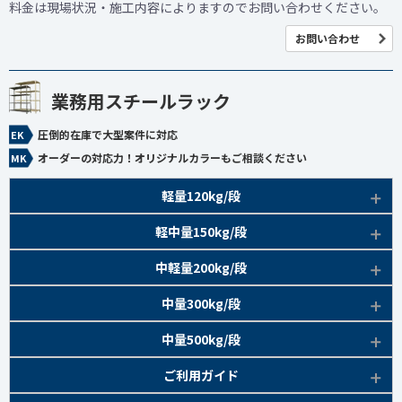
料金は現場状況・施工内容によりますのでお問い合わせください。
お問い合わせ
業務用スチールラック
圧倒的在庫で大型案件に対応
オーダーの対応力！オリジナルカラーもご相談ください
軽量120kg/段
商品本体/
軽中量150kg/段
アイボリー、グレー
EK120kg/段 特長比較
商品本体/
中軽量200kg/段
アイボリー
EK120kg/段
アングルボルト 特長
EK軽中量150kg/段 特長
商品本体/
中量300kg/段
アイボリー
EK120kg/段
アングルセミボルト 特長
軽中量150kg/段 商品一覧
EK200kg/段 特長
商品本体/
中量500kg/段
アイボリー・グリーン
EK120kg/段
新セミボルト 特長
部材仕様図
EK200kg/段 商品一覧
EK300kg/段 特長
商品本体/
ご利用ガイド
アイボリー・グリーン
EK120kg/段 商品一覧
棚間有効寸法図
部材仕様図
EK300kg/段 商品一覧