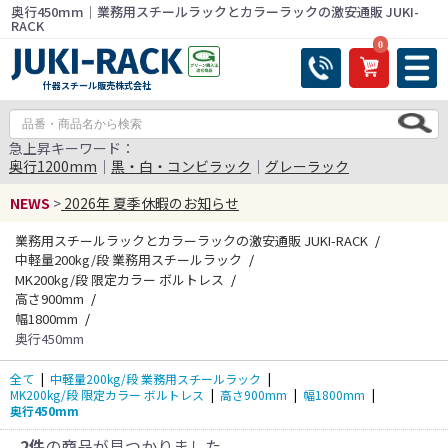
奥行450mm｜業務用スチールラックとカラーラックの激安通販 JUKI-
RACK
0
什器スチール販売株式会社
急上昇キーワード：
奥行1200mm
｜
黒・白・コンビラック
｜
グレーラック
NEWS
>
2026年 夏季休暇のお知らせ
業務用スチールラックとカラーラックの激安通販 JUKI-RACK
中軽量200kg/段 業務用スチールラック
MK200kg/段 限定カラー ボルトレス
高さ900mm
幅1800mm
奥行450mm
全て
|
中軽量200kg/段 業務用スチールラック
|
MK200kg/段 限定カラー ボルトレス
|
高さ900mm
|
幅1800mm
|
奥行450mm
2件
の商品が見つかりました