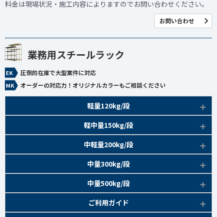
料金は現場状況・施工内容によりますのでお問い合わせください。
お問い合わせ
業務用スチールラック
圧倒的在庫で大型案件に対応
オーダーの対応力！オリジナルカラーもご相談ください
軽量120kg/段
商品本体/
軽中量150kg/段
アイボリー、グレー
EK120kg/段 特長比較
商品本体/
中軽量200kg/段
アイボリー
EK120kg/段
アングルボルト 特長
EK軽中量150kg/段 特長
商品本体/
中量300kg/段
アイボリー
EK120kg/段
アングルセミボルト 特長
軽中量150kg/段 商品一覧
EK200kg/段 特長
商品本体/
中量500kg/段
アイボリー・グリーン
EK120kg/段
新セミボルト 特長
部材仕様図
EK200kg/段 商品一覧
EK300kg/段 特長
商品本体/
ご利用ガイド
アイボリー・グリーン
EK120kg/段 商品一覧
棚間有効寸法図
部材仕様図
EK300kg/段 商品一覧