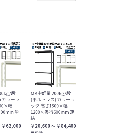
00kg/段
MK中軽量 200kg/段
) カラーラ
(ボルトレス) カラーラ
00×幅
ック 高さ1500×幅
300mm 単
1200×奥行600mm 連
結
 ￥62,000
￥20,600 ～ ￥84,400
■段数