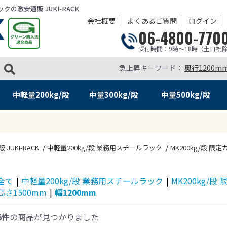
の激安通販 JUKI-RACK
会社概要
よくあるご質問
ログイン
06-4800-770
受付時間：9時～18時（土日祝
急上昇キーワード：
奥行1200m
中軽量
200kg/段
中量
300kg/段
中量
500kg/段
KI-RACK
中軽量200kg/段 業務用スチールラック
MK200kg/段 限
全て
|
中軽量200kg/段 業務用スチールラック
|
MK200kg/
高さ1500mm
|
幅1200mm
6件
の商品が見つかりました