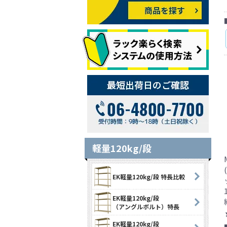
軽量120kg/段
EK軽量120kg/段 特長比較
EK軽量120kg/段
（アングルボルト）特長
EK軽量120kg/段