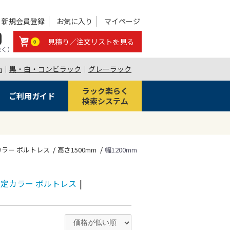
新規会員登録
お気に入り
マイページ
0
見積り／注文リストを見る
0
除く）
m
｜
黒・白・コンビラック
｜
グレーラック
ラック楽らく
ご利用ガイド
検索システム
定カラー ボルトレス
高さ1500mm
幅1200mm
段 限定カラー ボルトレス
|