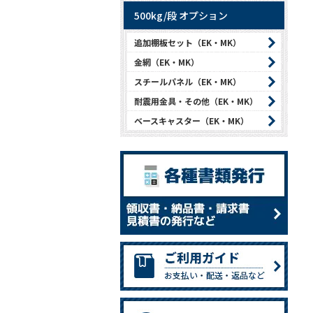
500kg/段 オプション
追加棚板セット（EK・MK）
金網（EK・MK）
スチールパネル（EK・MK）
耐震用金具・その他（EK・MK）
ベースキャスター（EK・MK）