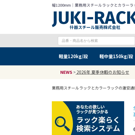
幅1200mm｜業務用スチールラックとカラーラック
什器スチール販売株式会社
軽量
120kg/段
軽中量
150kg/段
NEWS
>
2026年 夏季休暇のお知らせ
業務用スチールラックとカラーラックの激安通販 JU