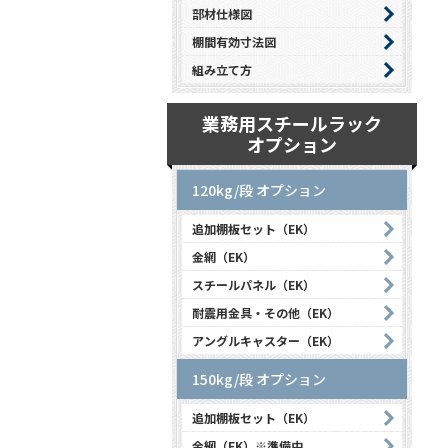
部材仕様図
棚間有効寸法図
組み立て方
業務用スチールラック
オプション
120kg/段 オプション
追加棚板セット（EK）
金網（EK）
スチールパネル（EK）
耐震用金具・その他（EK）
アングルキャスター（EK）
150kg/段 オプション
追加棚板セット（EK）
金網（EK）※準備中