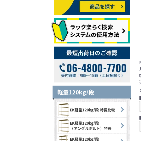
軽量120kg/段
EK軽量120kg/段 特長比較
EK軽量120kg/段
（アングルボルト）特長
EK軽量120kg/段