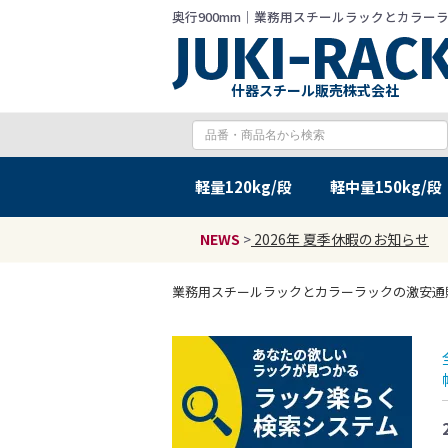
奥行900mm｜業務用スチールラックとカラーラック
什器スチール販売株式会社
軽量
120kg/段
軽中量
150kg/段
NEWS
>
2026年 夏季休暇のお知らせ
業務用スチールラックとカラーラックの激安通販 JU