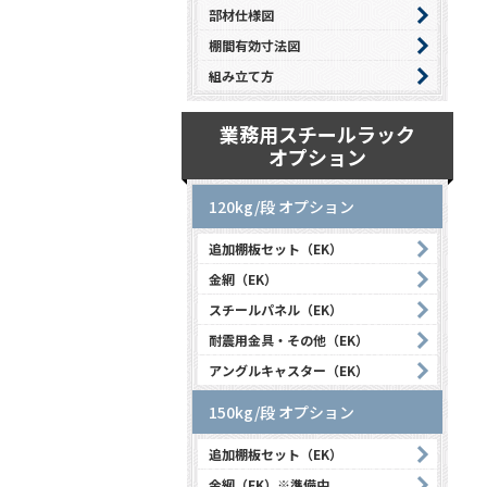
部材仕様図
棚間有効寸法図
組み立て方
業務用スチールラック
オプション
120kg/段 オプション
追加棚板セット（EK）
金網（EK）
スチールパネル（EK）
耐震用金具・その他（EK）
アングルキャスター（EK）
150kg/段 オプション
追加棚板セット（EK）
金網（EK）※準備中