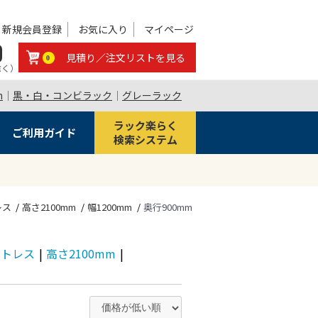
新規会員登録
お気に入り
マイページ
0
見積り／注文リストを見る
0
除く）
m
｜
黒・白・コンビラック
｜
グレーラック
ラック楽らく
ご利用ガイド
検索システム
レス
高さ2100mm
幅1200mm
奥行900mm
ボルトレス
|
高さ2100mm
|