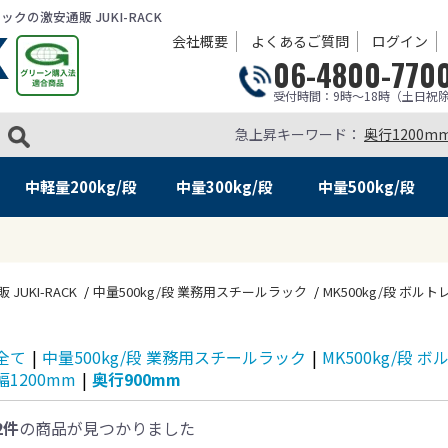
の激安通販 JUKI-RACK
会社概要
よくあるご質問
ログイン
06-4800-770
受付時間：9時～18時（土日祝
急上昇キーワード：
奥行1200m
中軽量
200kg/段
中量
300kg/段
中量
500kg/段
KI-RACK
中量500kg/段 業務用スチールラック
MK500kg/段 ボルト
全て
|
中量500kg/段 業務用スチールラック
|
MK500kg/段 
幅1200mm
|
奥行900mm
2件
の商品が見つかりました