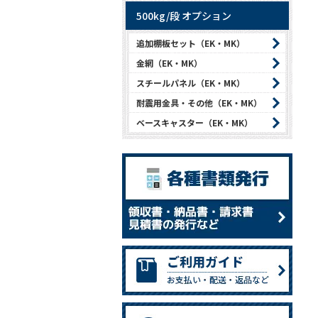
500kg/段 オプション
追加棚板セット（EK・MK）
金網（EK・MK）
スチールパネル（EK・MK）
耐震用金具・その他（EK・MK）
ベースキャスター（EK・MK）