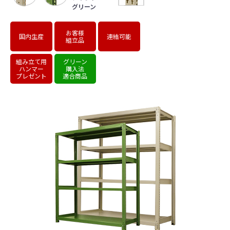
グリーン
お客様
国内生産
連結可能
組立品
組み立て用
グリーン
ハンマー
購入法
プレゼント
適合商品