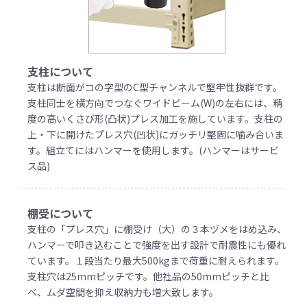
支柱について
支柱は断面がコの字型のC型チャンネルで堅牢性抜群です。
支柱同士を横方向でつなぐワイドビーム(W)の左右には、精
度の高いくさび形(凸状)プレス加工を施しています。支柱の
上・下に開けたプレス穴(凹状)にガッチリ堅固に噛み合いま
す。組立てにはハンマーを使用します。(ハンマーはサービ
ス品)
棚受について
支柱の「プレス穴」に棚受け（大）の３本ヅメをはめ込み、
ハンマーで叩き込むことで強度を出す設計で耐震性にも優れ
ています。１段当たり最大500kgまで荷重に耐えられます。
支柱穴は25mmピッチです。他社品の50mmピッチと比
べ、ムダ空間を抑え収納力も増大致します。