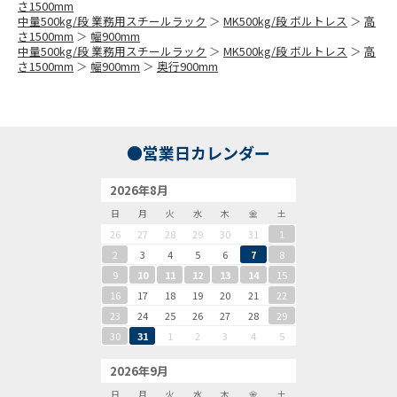
さ1500mm
中量500kg/段 業務用スチールラック
＞
MK500kg/段 ボルトレス
＞
高
さ1500mm
＞
幅900mm
中量500kg/段 業務用スチールラック
＞
MK500kg/段 ボルトレス
＞
高
さ1500mm
＞
幅900mm
＞
奥行900mm
●営業日カレンダー
2026年8月
日
月
火
水
木
金
土
26
27
28
29
30
31
1
2
3
4
5
6
7
8
9
10
11
12
13
14
15
16
17
18
19
20
21
22
23
24
25
26
27
28
29
30
31
1
2
3
4
5
2026年9月
日
月
火
水
木
金
土