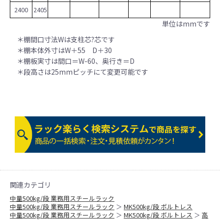
2400
2405
単位はmmです
＊棚間口寸法Wは支柱芯?芯です
＊棚本体外寸はW＋55 D＋30
＊棚板実寸は間口＝W-60、奥行き＝D
＊段高さは25mmピッチにて変更可能です
関連カテゴリ
中量500kg/段 業務用スチールラック
中量500kg/段 業務用スチールラック
＞
MK500kg/段 ボルトレス
中量500kg/段 業務用スチールラック
＞
MK500kg/段 ボルトレス
＞
高