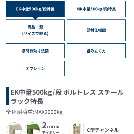
EK中量500kg/段特長
MK中量500kg/段特長
商品一覧
部材仕様図
(サイズで絞る)
棚間有効寸法図
組み立て方
オプション
EK中量500kg/段 ボルトレス
スチール
ラック特長
全体耐荷重:MAX2000kg
2
COLOR
C型チャンネル
アイボリー