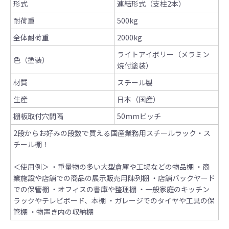
形式
連結形式（支柱2本）
耐荷重
500kg
全体耐荷重
2000kg
ライトアイボリー（メラミン
色（塗装）
焼付塗装）
材質
スチール製
生産
日本（国産）
棚板取付穴間隔
50mmピッチ
2段からお好みの段数で買える国産業務用スチールラック・ス
チール棚！
＜使用例＞
・重量物の多い大型倉庫や工場などの物品棚
・商
業施設や店舗での商品の展示販売用陳列棚
・店舗バックヤード
での保管棚
・オフィスの書庫や整理棚
・一般家庭のキッチン
ラックやテレビボード、本棚
・ガレージでのタイヤや工具の保
管棚
・物置き内の収納棚