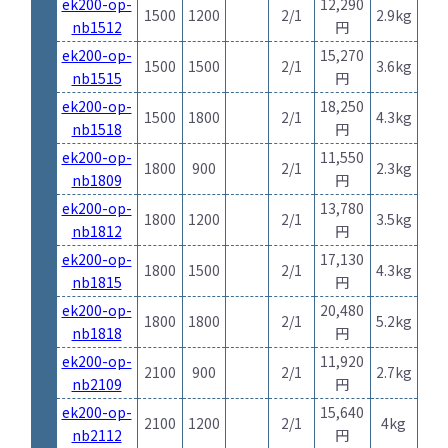
ek200-op-
12,290
1500
1200
2/1
2.9kg
nb1512
円
ek200-op-
15,270
1500
1500
2/1
3.6kg
nb1515
円
ek200-op-
18,250
1500
1800
2/1
4.3kg
nb1518
円
ek200-op-
11,550
1800
900
2/1
2.3kg
nb1809
円
ek200-op-
13,780
1800
1200
2/1
3.5kg
nb1812
円
ek200-op-
17,130
1800
1500
2/1
4.3kg
nb1815
円
ek200-op-
20,480
1800
1800
2/1
5.2kg
nb1818
円
ek200-op-
11,920
2100
900
2/1
2.7kg
nb2109
円
ek200-op-
15,640
2100
1200
2/1
4kg
nb2112
円