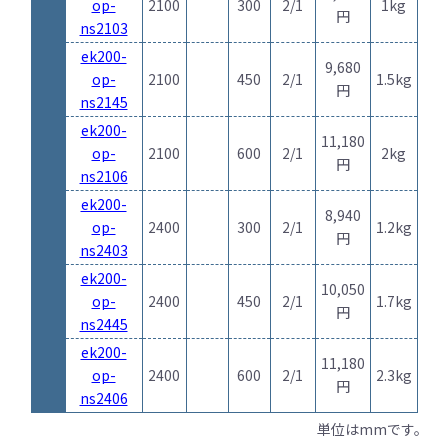
op-
2100
300
2/1
1kg
円
ns2103
ek200-
9,680
op-
2100
450
2/1
1.5kg
円
ns2145
ek200-
11,180
op-
2100
600
2/1
2kg
円
ns2106
ek200-
8,940
op-
2400
300
2/1
1.2kg
円
ns2403
ek200-
10,050
op-
2400
450
2/1
1.7kg
円
ns2445
ek200-
11,180
op-
2400
600
2/1
2.3kg
円
ns2406
単位はmmです。