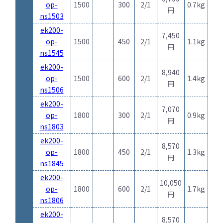
op-
1500
300
2/1
0.7kg
円
ns1503
ek200-
7,450
op-
1500
450
2/1
1.1kg
円
ns1545
ek200-
8,940
op-
1500
600
2/1
1.4kg
円
ns1506
ek200-
7,070
op-
1800
300
2/1
0.9kg
円
ns1803
ek200-
8,570
op-
1800
450
2/1
1.3kg
円
ns1845
ek200-
10,050
op-
1800
600
2/1
1.7kg
円
ns1806
ek200-
8,570