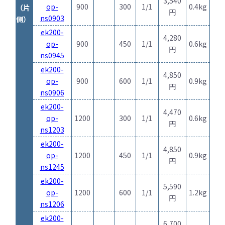
3,540
op-
900
300
1/1
0.4kg
（片
円
ns0903
側）
ek200-
4,280
op-
900
450
1/1
0.6kg
円
ns0945
ek200-
4,850
op-
900
600
1/1
0.9kg
円
ns0906
ek200-
4,470
op-
1200
300
1/1
0.6kg
円
ns1203
ek200-
4,850
op-
1200
450
1/1
0.9kg
円
ns1245
ek200-
5,590
op-
1200
600
1/1
1.2kg
円
ns1206
ek200-
6,700