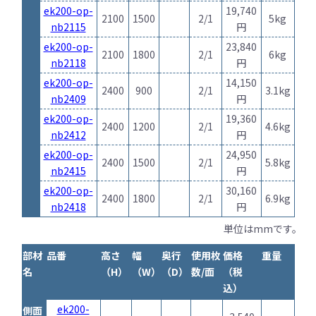
ek200-op-
19,740
2100
1500
2/1
5kg
nb2115
円
ek200-op-
23,840
2100
1800
2/1
6kg
nb2118
円
ek200-op-
14,150
2400
900
2/1
3.1kg
nb2409
円
ek200-op-
19,360
2400
1200
2/1
4.6kg
nb2412
円
ek200-op-
24,950
2400
1500
2/1
5.8kg
nb2415
円
ek200-op-
30,160
2400
1800
2/1
6.9kg
nb2418
円
単位はmmです。
部材
品番
高さ
幅
奥行
使用枚
価格
重量
名
（H）
（W）
（D）
数/面
（税
込）
ek200-
側面