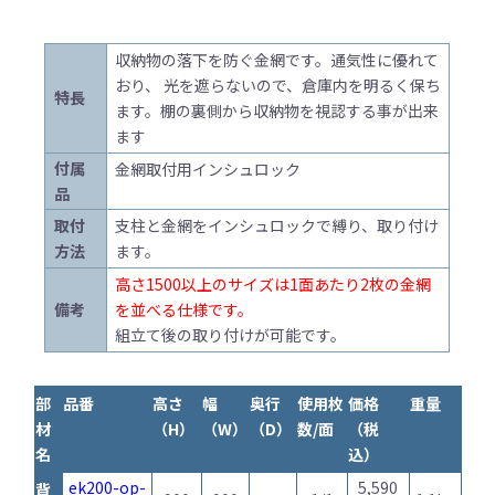
収納物の落下を防ぐ金網です。通気性に優れて
おり、 光を遮らないので、倉庫内を明るく保ち
特長
ます。棚の裏側から収納物を視認する事が出来
ます
付属
金網取付用インシュロック
品
取付
支柱と金網をインシュロックで縛り、取り付け
方法
ます。
高さ1500以上のサイズは1面あたり2枚の金網
備考
を並べる仕様です。
組立て後の取り付けが可能です。
部
品番
高さ
幅
奥行
使用枚
価格
重量
材
（H）
（W）
（D）
数/面
（税
名
込）
ek200-op-
5,590
背