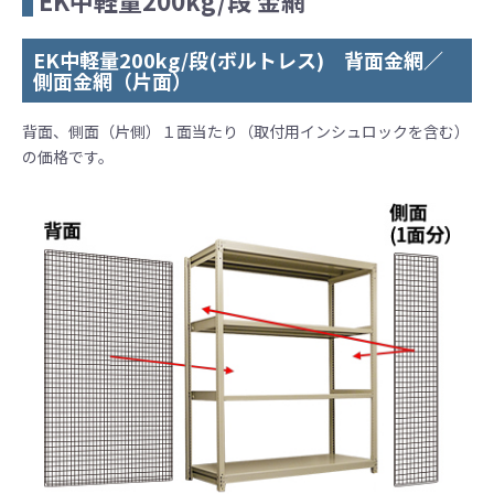
EK中軽量200kg/段 金網
EK中軽量200kg/段(ボルトレス) 背面金網／
側面金網（片面）
背面、側面（片側）１面当たり（取付用インシュロックを含む）
の価格です。