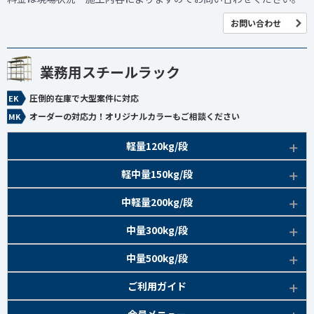
お問い合わせ
業務用スチールラック
圧倒的在庫で大型案件に対応
オーダーの対応力！オリジナルカラーもご相談ください
軽量120kg/段
商品本体/
軽中量150kg/段
アイボリー、グレー
EK120kg/段 特長比較
商品本体/
中軽量200kg/段
アイボリー
EK120kg/段
アングルボルト 特長
EK軽中量150kg/段 特長
商品本体/
中量300kg/段
アイボリー
EK120kg/段
アングルセミボルト 特長
軽中量150kg/段 商品一覧
EK200kg/段 特長
商品本体/
中量500kg/段
アイボリー・グリーン
EK120kg/段
新セミボルト 特長
部材仕様図
EK200kg/段 商品一覧
EK300kg/段 特長
商品本体/
ご利用ガイド
アイボリー・グリーン
EK120kg/段 商品一覧
棚間有効寸法図
部材仕様図
EK300kg/段 商品一覧
EK500kg/段 特長
ラック楽らく
検索システムの使い方
部材仕様図
会員メニュー