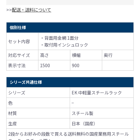
>>
配送・送料について
個別仕様
・背面用金網 1面分
セット内容
・取付用インシュロック
対応サイズ
高さ
横幅
奥行
表示寸法
1500
900
シリーズ共通仕様
シリーズ
EK 中軽量スチールラック
色
−
材質
スチール製
生産
日本（国産）
2段からお好みの段数で買える送料無料の国産業務用スチール