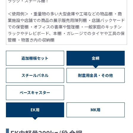
ラック・スチール棚！
＜使用例＞
・重量物の多い大型倉庫や工場などの物品棚
・商
業施設や店舗での商品の展示販売用陳列棚
・店舗バックヤード
での保管棚
・オフィスの書庫や整理棚
・一般家庭のキッチン
ラックやテレビボード、本棚
・ガレージでのタイヤや工具の保
管棚
・物置き内の収納棚
追加棚板セット
金網
スチールパネル
耐震用金具・その他
ベースキャスター
EK用
MK用