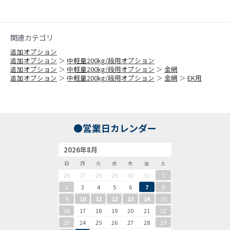
関連カテゴリ
追加オプション
追加オプション
＞
中軽量200kg/段用オプション
追加オプション
＞
中軽量200kg/段用オプション
＞
金網
追加オプション
＞
中軽量200kg/段用オプション
＞
金網
＞
EK用
●営業日カレンダー
2026年8月
日
月
火
水
木
金
土
26
27
28
29
30
31
1
2
3
4
5
6
7
8
9
10
11
12
13
14
15
16
17
18
19
20
21
22
23
24
25
26
27
28
29