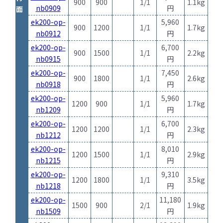
900
900
1/1
1.1kg
nb0909
円
面
ek200-op-
5,960
900
1200
1/1
1.7kg
nb0912
円
ek200-op-
6,700
900
1500
1/1
2.2kg
nb0915
円
ek200-op-
7,450
900
1800
1/1
2.6kg
nb0918
円
ek200-op-
5,960
1200
900
1/1
1.7kg
nb1209
円
ek200-op-
6,700
1200
1200
1/1
2.3kg
nb1212
円
ek200-op-
8,010
1200
1500
1/1
2.9kg
nb1215
円
ek200-op-
9,310
1200
1800
1/1
3.5kg
nb1218
円
ek200-op-
11,180
1500
900
2/1
1.9kg
nb1509
円