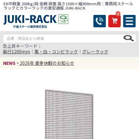
EK中軽量 200kg/段 金網:背面 高さ1500×幅900mm用｜業務用スチール
ラックとカラーラックの激安通販 JUKI-RACK
0
什器スチール販売株式会社
急上昇キーワード：
奥行1200mm
｜
黒・白・コンビラック
｜
グレーラック
NEWS
>
2026年 夏季休暇のお知らせ