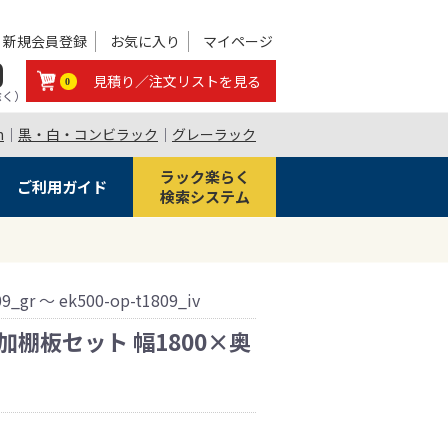
新規会員登録
お気に入り
マイページ
0
見積り／注文リストを見る
0
除く）
m
｜
黒・白・コンビラック
｜
グレーラック
ラック楽らく
ご利用ガイド
検索システム
09_gr ～ ek500-op-t1809_iv
 追加棚板セット 幅1800×奥