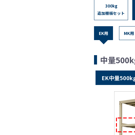
300kg
追加棚板セット
EK用
MK用
中量500
EK中量500k