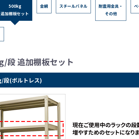
500kg
金網
スチールパネル
耐震用金具・
ベ
追加棚板セット
その他
kg/段 追加棚板セット
g/段(ボルトレス)