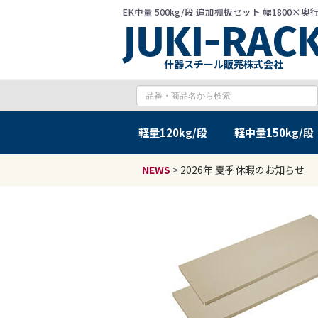
EK中量 500kg/段 追加棚板セット 幅1800
什器スチール販売株式会社
軽量
120kg/段
軽中量
150kg/段
NEWS
>
2026年 夏季休暇のお知らせ