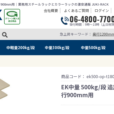
×奥行900mm用｜業務用スチールラックとカラーラックの激安通販 JUKI-RACK
会社概要
よくあるご質問
ログイン
06-4800-770
受付時間：9時～18時（土日祝
急上昇キーワード：
奥行1200m
中軽量
200kg/段
中量
300kg/段
中量
500kg/段
商品コード：
ek500-op-t18
EK中量 500kg/段
行900mm用