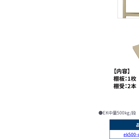
●EK中量500kg/段
ek500-