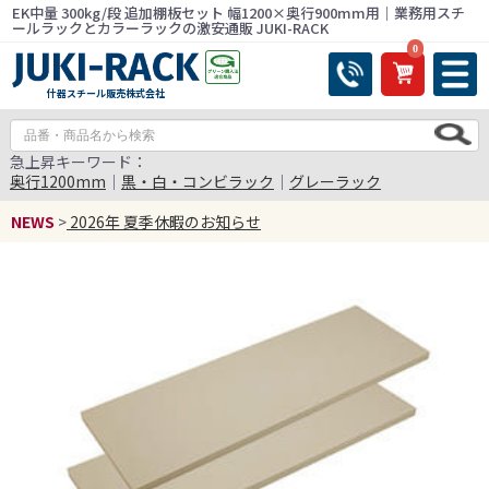
EK中量 300kg/段 追加棚板セット 幅1200×奥行900mm用｜業務用スチ
ールラックとカラーラックの激安通販 JUKI-RACK
0
什器スチール販売株式会社
急上昇キーワード：
奥行1200mm
｜
黒・白・コンビラック
｜
グレーラック
NEWS
>
2026年 夏季休暇のお知らせ