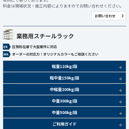
有料にて承っております。
料金は現場状況・施工内容によりますのでお問い合わせください。
お問い合わせ
業務用スチールラック
圧倒的在庫で大型案件に対応
オーダーの対応力！オリジナルカラーもご相談ください
軽量120kg/段
商品本体/
軽中量150kg/段
アイボリー、グレー
EK120kg/段 特長比較
商品本体/
中軽量200kg/段
アイボリー
EK120kg/段
アングルボルト 特長
EK軽中量150kg/段 特長
商品本体/
中量300kg/段
アイボリー
EK120kg/段
アングルセミボルト 特長
軽中量150kg/段 商品一覧
EK200kg/段 特長
商品本体/
中量500kg/段
アイボリー・グリーン
EK120kg/段
新セミボルト 特長
部材仕様図
EK200kg/段 商品一覧
EK300kg/段 特長
商品本体/
ご利用ガイド
アイボリー・グリーン
EK120kg/段 商品一覧
棚間有効寸法図