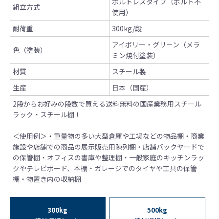
ボルトレスタイプ（ボルト不
組立方式
使用）
耐荷重
300kg/段
アイボリー・グリーン（メラ
色（塗装）
ミン焼付塗装）
材質
スチール製
生産
日本（国産）
2段からお好みの段数で買える送料無料の国産業務用スチール
ラック・スチール棚！
＜使用例＞
・重量物の多い大型倉庫や工場などの物品棚
・商業
施設や店舗での商品の展示販売用陳列棚
・店舗バックヤードで
の保管棚
・オフィスの書庫や整理棚
・一般家庭のキッチンラッ
クやテレビボード、本棚
・ガレージでのタイヤや工具の保管
棚
・物置き内の収納棚
300kg
500kg