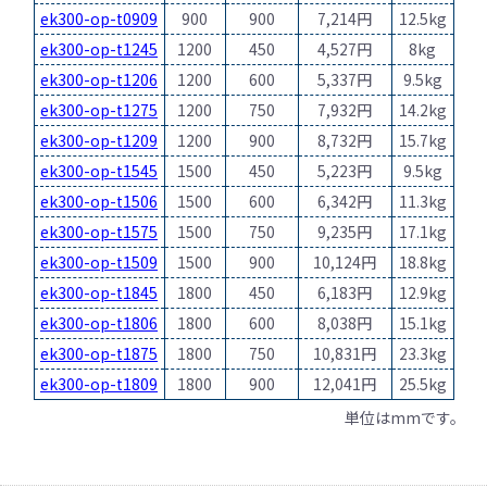
ek300-op-t0909
900
900
7,214円
12.5kg
ek300-op-t1245
1200
450
4,527円
8kg
ek300-op-t1206
1200
600
5,337円
9.5kg
ek300-op-t1275
1200
750
7,932円
14.2kg
ek300-op-t1209
1200
900
8,732円
15.7kg
ek300-op-t1545
1500
450
5,223円
9.5kg
ek300-op-t1506
1500
600
6,342円
11.3kg
ek300-op-t1575
1500
750
9,235円
17.1kg
ek300-op-t1509
1500
900
10,124円
18.8kg
ek300-op-t1845
1800
450
6,183円
12.9kg
ek300-op-t1806
1800
600
8,038円
15.1kg
ek300-op-t1875
1800
750
10,831円
23.3kg
ek300-op-t1809
1800
900
12,041円
25.5kg
単位はmmです。