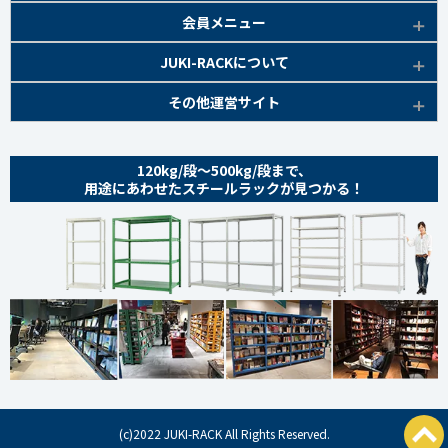
部材仕様図
EK300kg/段 商品一覧
EK500kg/段 特長
ラック楽らく
検索システムの使い方
部材仕様図
会員メニュー
組み立て方
棚間有効寸法図
部材仕様図
EK500kg/段 商品一覧
ご利用ガイド
棚間有効寸法図
無料会員登録
JUKI-RACKについて
オプション部材
組み立て方
棚間有効寸法図
各種書類発行
部材仕様図
組み立て方
お気に入り一覧
追加棚板セット
会社概要
その他運営サイト
オプション部材
組み立て方
よくあるご質問
棚間有効寸法図
マイページ
オプション部材
金網 ※準備中
サイトマップ
追加棚板セット
オプション部材
組み立て方
ログイン
追加棚板セット
お問い合わせ
スチールパネル ※準備中
金網
120kg/段～500kg/段まで、
追加棚板セット
オプション部材
金網
用途にあわせたスチールラックが見つかる！
プライバシーポリシー
耐震用金具・その他
スチールパネル
金網
追加棚板セット
スチールパネル
特定商取引法に基づく表記
商品本体
耐震用金具・その他
スチールパネル
金網
スチールパネル 組み立て方
coming soon
ベースキャスター
耐震用金具・その他
スチールパネル
耐震用金具・その他
オプション部材
商品本体/
ライトアイボリー
ベースキャスター
耐震用金具・その他
アングルキャスター
coming soon
MK200kg/段 特長
商品本体/
ライトアイボリー
ベースキャスター
アングルキャスター 取り付け方
MK200kg/段 商品一覧
MK300kg/段 特長
商品本体 /
ライトアイボリー
部材仕様図
MK300kg/段 商品一覧
MK500kg/段 特長
(c)2022 JUKI-RACK All Rights Reserved.
棚間有効寸法図
部材仕様図